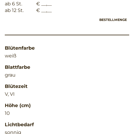
ab 6 St.
€ __,__
ab 12 St.
€ __,__
BESTELLMENGE
Blütenfarbe
weiß
Blattfarbe
grau
Blütezeit
V, VI
Höhe (cm)
10
Lichtbedarf
sonnig