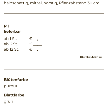
halbschattig, mittel, horstig, Pflanzabstand 30 cm
P 1
lieferbar
ab 1 St.
€ __,__
ab 6 St.
€ __,__
ab 12 St.
€ __,__
BESTELLMENGE
Blütenfarbe
purpur
Blattfarbe
grün