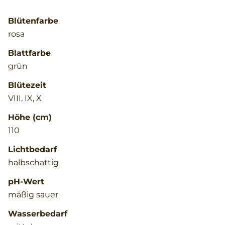
Blütenfarbe
rosa
Blattfarbe
grün
Blütezeit
VIII, IX, X
Höhe (cm)
110
Lichtbedarf
halbschattig
pH-Wert
mäßig sauer
Wasserbedarf