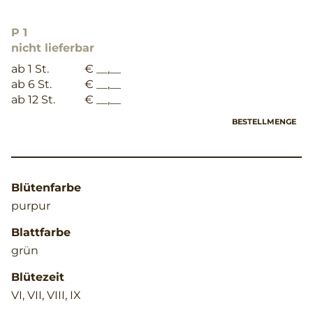
P 1
nicht lieferbar
ab 1 St.
€ __,__
ab 6 St.
€ __,__
ab 12 St.
€ __,__
BESTELLMENGE
Blütenfarbe
purpur
Blattfarbe
grün
Blütezeit
VI, VII, VIII, IX