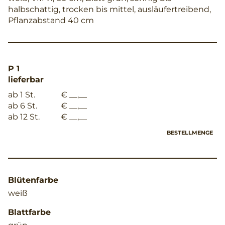
halbschattig, trocken bis mittel, ausläufertreibend,
Pflanzabstand 40 cm
P 1
lieferbar
ab 1 St.
€ __,__
ab 6 St.
€ __,__
ab 12 St.
€ __,__
BESTELLMENGE
Blütenfarbe
weiß
Blattfarbe