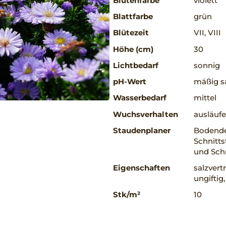
Blütenfarbe
violett
Blattfarbe
grün
Blütezeit
VII, VIII
Höhe (cm)
30
Lichtbedarf
sonnig
pH-Wert
mäßig sa
Wasserbedarf
mittel
Wuchsverhalten
ausläufe
Staudenplaner
Bodende
Schnitts
und Sch
Eigenschaften
salzvert
ungiftig
Stk/m²
10