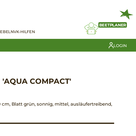
NEU
BEETPLANER
IEBELN
VK-HILFEN
LOGIN
 'AQUA COMPACT'
30 cm, Blatt grün, sonnig, mittel, ausläufertreibend,