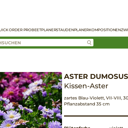
UICK ORDER PRO
BEETPLANER
STAUDENPLANER
KOMPOSITIONEN
ZW
ASTER DUMOSUS
Kissen-Aster
zartes Blau-Violett, VII-VIII, 
Pflanzabstand 35 cm