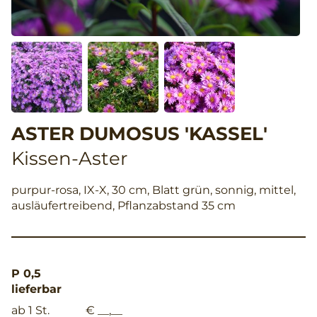
ASTER DUMOSUS 'KASSEL'
Kissen-Aster
purpur-rosa, IX-X, 30 cm, Blatt grün, sonnig, mittel,
ausläufertreibend, Pflanzabstand 35 cm
P 0,5
lieferbar
ab 1 St.
€ __,__