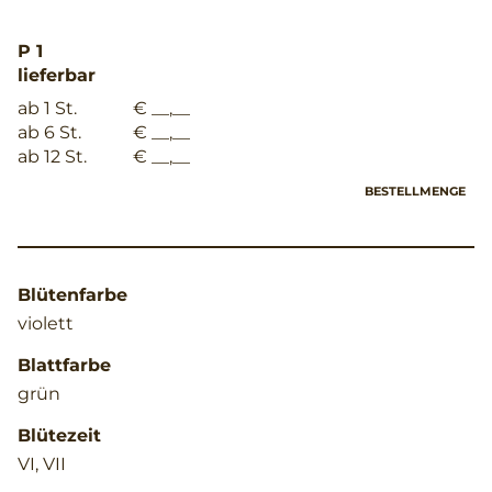
P 1
lieferbar
ab 1 St.
€ __,__
ab 6 St.
€ __,__
ab 12 St.
€ __,__
BESTELLMENGE
Blütenfarbe
violett
Blattfarbe
grün
Blütezeit
VI, VII