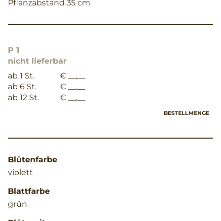
Pflanzabstand 35 cm
P 1
nicht lieferbar
ab 1 St.
€ __,__
ab 6 St.
€ __,__
ab 12 St.
€ __,__
BESTELLMENGE
Blütenfarbe
violett
Blattfarbe
grün