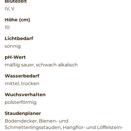
Blütezeit
IV, V
Höhe (cm)
10
Lichtbedarf
sonnig
pH-Wert
mäßig sauer, schwach alkalisch
Wasserbedarf
mittel, trocken
Wuchsverhalten
polsterförmig
Staudenplaner
Bodendecker, Bienen- und
Schmetterlingsstauden, Hangflor- und Löffelstein-