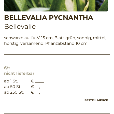
BELLEVALIA PYCNANTHA
Bellevalie
schwarzblau, IV-V, 15 cm, Blatt grün, sonnig, mittel,
horstig; versamend, Pflanzabstand 10 cm
6/+
nicht lieferbar
ab 1 St.
€ __,__
ab 50 St.
€ __,__
ab 250 St.
€ __,__
BESTELLMENGE