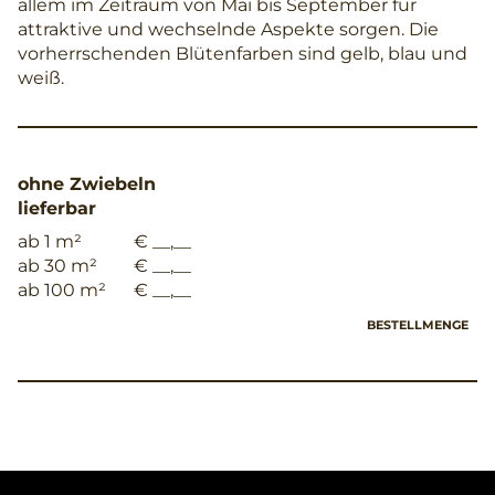
allem im Zeitraum von Mai bis September für
attraktive und wechselnde Aspekte sorgen. Die
vorherrschenden Blütenfarben sind gelb, blau und
weiß.
ohne Zwiebeln
lieferbar
ab 1 m²
€ __,__
ab 30 m²
€ __,__
ab 100 m²
€ __,__
BESTELLMENGE