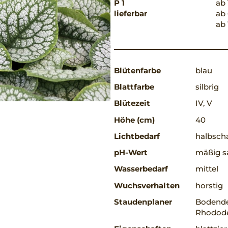
P 1
ab 
lieferbar
ab 
ab 
Blütenfarbe
blau
Blattfarbe
silbrig
Blütezeit
IV, V
Höhe (cm)
40
Lichtbedarf
halbscha
pH-Wert
mäßig sa
Wasserbedarf
mittel
Wuchsverhalten
horstig
Staudenplaner
Bodende
Rhodode