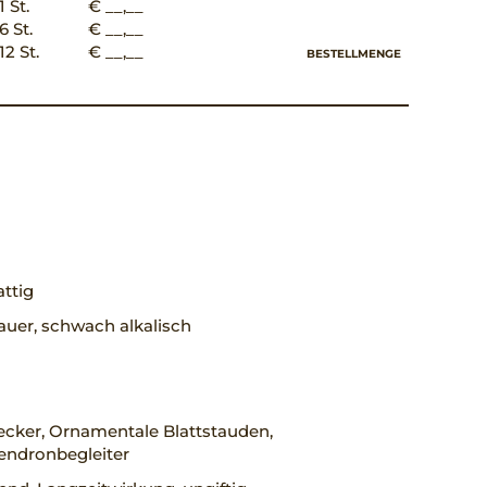
1 St.
€ __,__
6 St.
€ __,__
12 St.
€ __,__
BESTELLMENGE
ttig
uer, schwach alkalisch
cker, Ornamentale Blattstauden,
ndronbegleiter