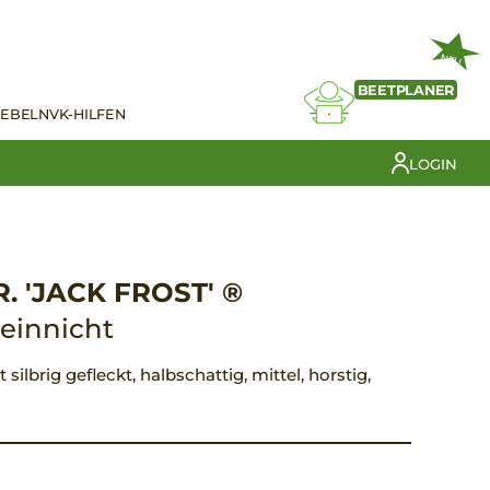
NEU
BEETPLANER
IEBELN
VK-HILFEN
LOGIN
 'JACK FROST' ®
einnicht
silbrig gefleckt, halbschattig, mittel, horstig,