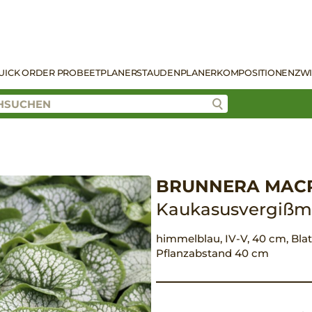
UICK ORDER PRO
BEETPLANER
STAUDENPLANER
KOMPOSITIONEN
ZW
BRUNNERA MACR.
Kaukasusvergißm
himmelblau, IV-V, 40 cm, Blatt 
Pflanzabstand 40 cm