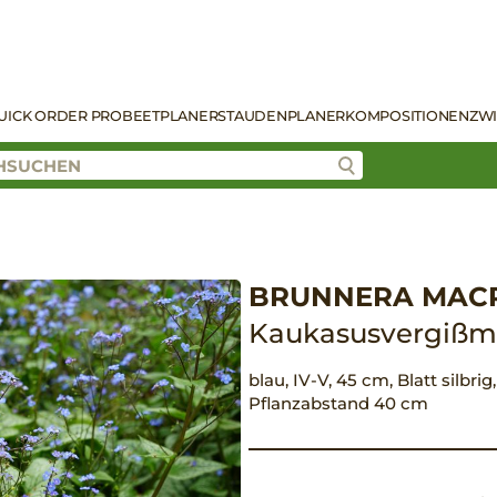
UICK ORDER PRO
BEETPLANER
STAUDENPLANER
KOMPOSITIONEN
ZW
BRUNNERA MACR.
Kaukasusvergißm
blau, IV-V, 45 cm, Blatt silbrig
Pflanzabstand 40 cm