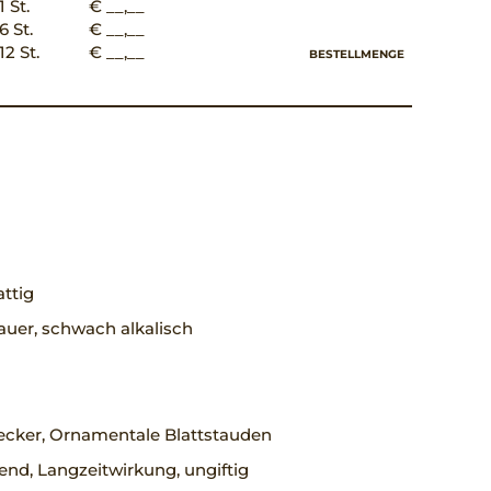
1 St.
€ __,__
6 St.
€ __,__
12 St.
€ __,__
BESTELLMENGE
ttig
uer, schwach alkalisch
cker, Ornamentale Blattstauden
rend, Langzeitwirkung, ungiftig