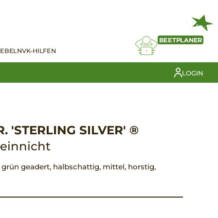
NEU
BEETPLANER
IEBELN
VK-HILFEN
LOGIN
 'STERLING SILVER' ®
einnicht
, grün geadert, halbschattig, mittel, horstig,