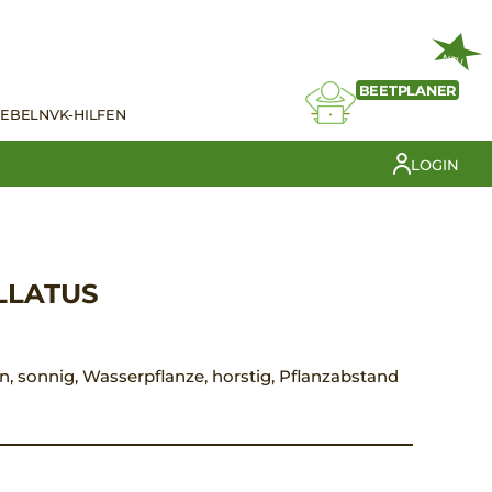
NEU
BEETPLANER
IEBELN
VK-HILFEN
LOGIN
LLATUS
rün, sonnig, Wasserpflanze, horstig, Pflanzabstand