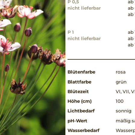
P 0,5
ab 
nicht lieferbar
ab 
ab 
P 1
ab 
nicht lieferbar
ab 
ab 
Blütenfarbe
rosa
Blattfarbe
grün
Blütezeit
VI, VII, V
Höhe (cm)
100
Lichtbedarf
sonnig
pH-Wert
mäßig sa
Wasserbedarf
Wasserp