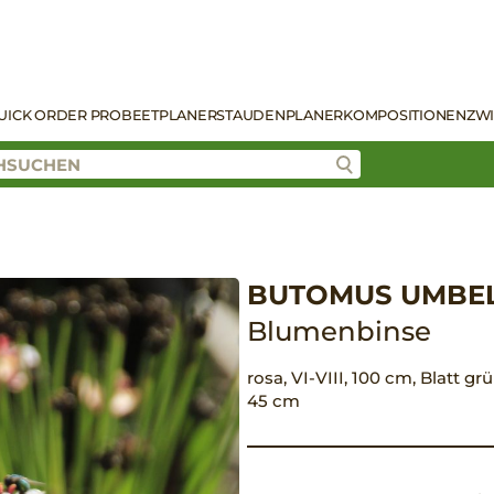
UICK ORDER PRO
BEETPLANER
STAUDENPLANER
KOMPOSITIONEN
ZW
BUTOMUS UMBE
Blumenbinse
rosa, VI-VIII, 100 cm, Blatt g
45 cm