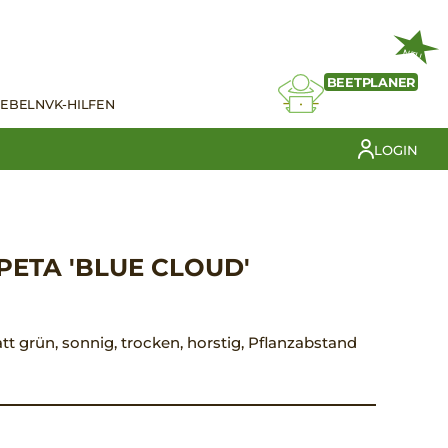
NEU
BEETPLANER
IEBELN
VK-HILFEN
LOGIN
ETA 'BLUE CLOUD'
latt grün, sonnig, trocken, horstig, Pflanzabstand