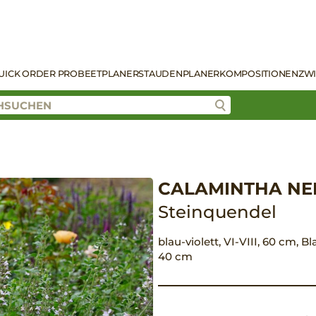
UICK ORDER PRO
BEETPLANER
STAUDENPLANER
KOMPOSITIONEN
ZW
CALAMINTHA NEP
Steinquendel
blau-violett, VI-VIII, 60 cm, B
40 cm