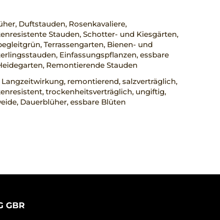
her, Duftstauden, Rosenkavaliere,
nresistente Stauden, Schotter- und Kiesgärten,
egleitgrün, Terrassengarten, Bienen- und
rlingsstauden, Einfassungspflanzen, essbare
 Heidegarten, Remontierende Stauden
 Langzeitwirkung, remontierend, salzverträglich,
nresistent, trockenheitsverträglich, ungiftig,
ide, Dauerblüher, essbare Blüten
G GBR