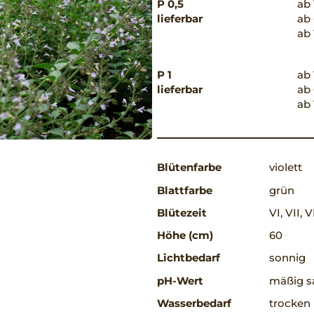
P 0,5
ab 
lieferbar
ab 
ab 
P 1
ab 
lieferbar
ab 
ab 
Blütenfarbe
violett
Blattfarbe
grün
Blütezeit
VI, VII, V
Höhe (cm)
60
Lichtbedarf
sonnig
pH-Wert
mäßig sa
Wasserbedarf
trocken