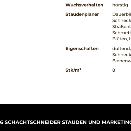
Wuchsverhalten
horstig
Staudenplaner
Dauerblü
Schnecke
Straßenb
Schmette
Blüten,
Eigenschaften
duftend,
Schnecke
Bienenwe
Stk/m²
8
26 SCHACHTSCHNEIDER STAUDEN UND MARKETIN