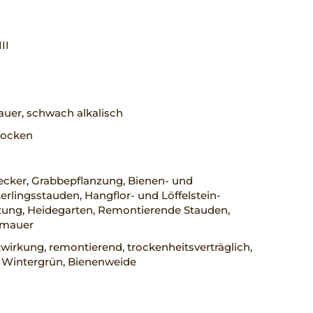
III
uer, schwach alkalisch
trocken
cker, Grabbepflanzung, Bienen- und
rlingsstauden, Hangflor- und Löffelstein-
zung, Heidegarten, Remontierende Stauden,
nmauer
wirkung, remontierend, trockenheitsverträglich,
, Wintergrün, Bienenweide