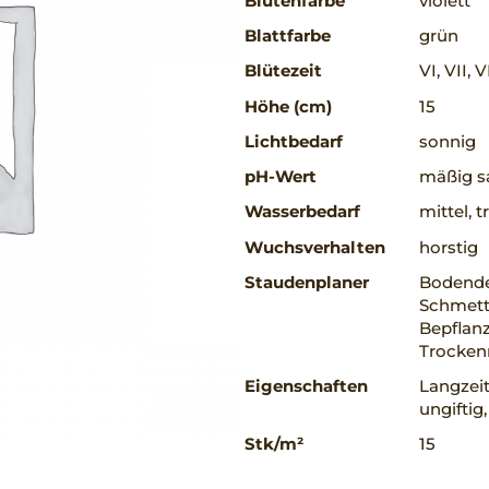
Blütenfarbe
violett
Blattfarbe
grün
Blütezeit
VI, VII, V
Höhe (cm)
15
Lichtbedarf
sonnig
pH-Wert
mäßig sa
Wasserbedarf
mittel, 
Wuchsverhalten
horstig
Staudenplaner
Bodende
Schmette
Bepflan
Trocke
Eigenschaften
Langzeit
ungiftig
Stk/m²
15