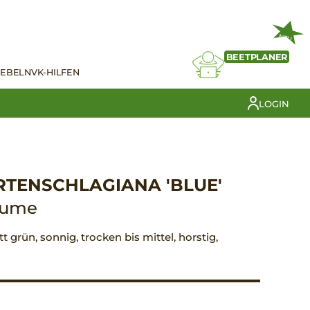
NEU
BEETPLANER
IEBELN
VK-HILFEN
LOGIN
TENSCHLAGIANA 'BLUE'
lume
att grün, sonnig, trocken bis mittel, horstig,