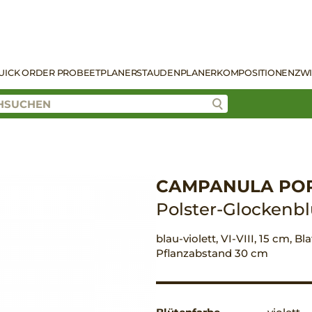
UICK ORDER PRO
BEETPLANER
STAUDENPLANER
KOMPOSITIONEN
ZW
CAMPANULA POR
Polster-Glockenb
blau-violett, VI-VIII, 15 cm, Bl
Pflanzabstand 30 cm