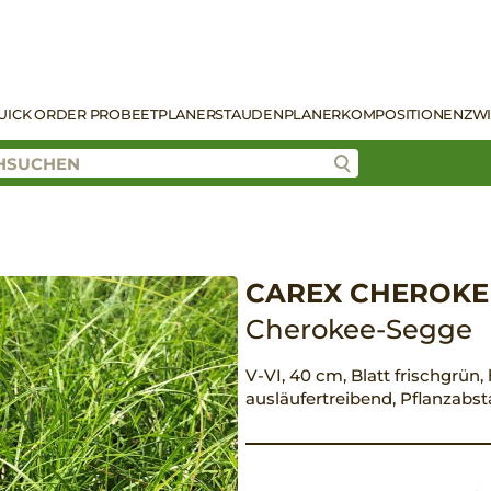
UICK ORDER PRO
BEETPLANER
STAUDENPLANER
KOMPOSITIONEN
ZW
CAREX CHEROKE
Cherokee-Segge
V-VI, 40 cm, Blatt frischgrün, 
ausläufertreibend, Pflanzabs