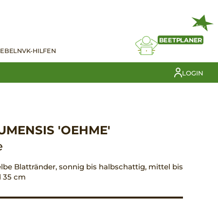
NEU
BEETPLANER
IEBELN
VK-HILFEN
LOGIN
UMENSIS 'OEHME'
e
elbe Blattränder, sonnig bis halbschattig, mittel bis
d 35 cm