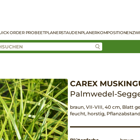
UICK ORDER PRO
BEETPLANER
STAUDENPLANER
KOMPOSITIONEN
ZW
CAREX MUSKING
Palmwedel-Segg
braun, VII-VIII, 40 cm, Blatt g
feucht, horstig, Pflanzabstan