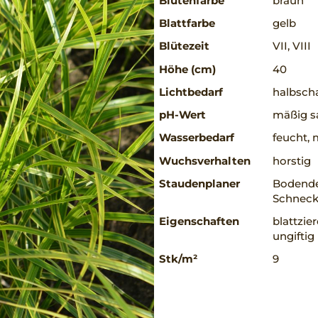
Blütenfarbe
braun
Blattfarbe
gelb
Blütezeit
VII, VIII
Höhe (cm)
40
Lichtbedarf
halbscha
pH-Wert
mäßig sa
Wasserbedarf
feucht, 
Wuchsverhalten
horstig
Staudenplaner
Bodende
Schneck
Eigenschaften
blattzie
ungiftig
Stk/m²
9