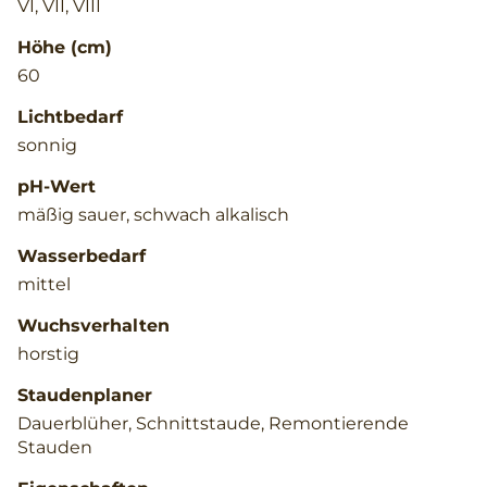
VI, VII, VIII
Höhe (cm)
60
Lichtbedarf
sonnig
pH-Wert
mäßig sauer, schwach alkalisch
Wasserbedarf
mittel
Wuchsverhalten
horstig
Staudenplaner
Dauerblüher, Schnittstaude, Remontierende
Stauden