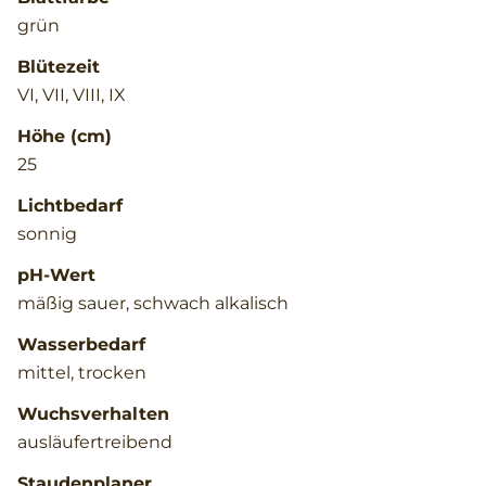
grün
Blütezeit
VI, VII, VIII, IX
Höhe (cm)
25
Lichtbedarf
sonnig
pH-Wert
mäßig sauer, schwach alkalisch
Wasserbedarf
mittel, trocken
Wuchsverhalten
ausläufertreibend
Staudenplaner