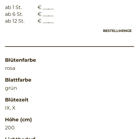
ab 1 St.
€ __,__
ab 6 St.
€ __,__
ab 12 St.
€ __,__
BESTELLMENGE
Blütenfarbe
rosa
Blattfarbe
grün
Blütezeit
IX, X
Höhe (cm)
200