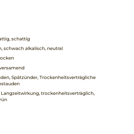
ttig, schattig
h, schwach alkalisch, neutral
trocken
, versamend
den, Spätzünder, Trockenheitsverträgliche
nstauden
 Langzeitwirkung, trockenheitsverträglich,
rün