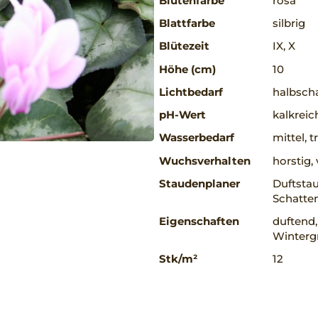
Blütenfarbe
rosa
Blattfarbe
silbrig
Blütezeit
IX, X
Höhe (cm)
10
Lichtbedarf
halbscha
pH-Wert
kalkreic
Wasserbedarf
mittel, 
Wuchsverhalten
horstig
Staudenplaner
Duftstau
Schatte
Eigenschaften
duftend,
Winterg
Stk/m²
12