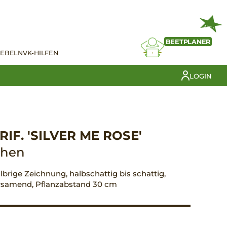
NEU
BEETPLANER
IEBELN
VK-HILFEN
LOGIN
F. 'SILVER ME ROSE'
chen
silbrige Zeichnung, halbschattig bis schattig,
versamend, Pflanzabstand 30 cm