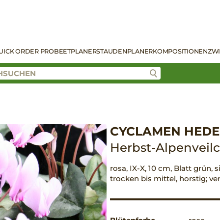
UICK ORDER PRO
BEETPLANER
STAUDENPLANER
KOMPOSITIONEN
ZW
CYCLAMEN HEDERI
Herbst-Alpenveil
rosa, IX-X, 10 cm, Blatt grün, 
trocken bis mittel, horstig; 