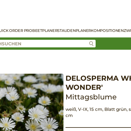
UICK ORDER PRO
BEETPLANER
STAUDENPLANER
KOMPOSITIONEN
ZW
DELOSPERMA WH
WONDER'
Mittagsblume
weiß, V-IX, 15 cm, Blatt grün,
cm