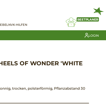
NEU
BEETPLANER
IEBELN
VK-HILFEN
LOGIN
EELS OF WONDER 'WHITE
 sonnig, trocken, polsterförmig, Pflanzabstand 30