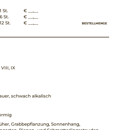
1 St.
€ __,__
6 St.
€ __,__
12 St.
€ __,__
BESTELLMENGE
 VIII, IX
uer, schwach alkalisch
örmig
üher, Grabbepflanzung, Sonnenhang,