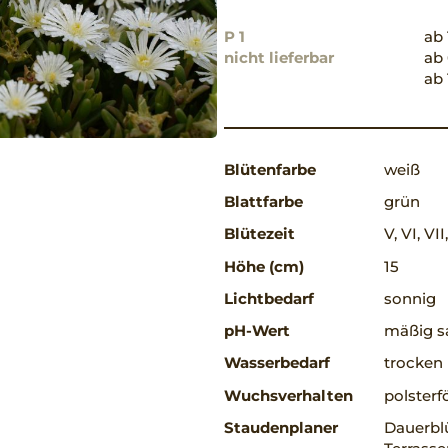
P 1
ab 
nicht lieferbar
ab 
ab 
Blütenfarbe
weiß
Blattfarbe
grün
Blütezeit
V, VI, VII,
Höhe (cm)
15
Lichtbedarf
sonnig
pH-Wert
mäßig sa
Wasserbedarf
trocken
Wuchsverhalten
polsterf
Staudenplaner
Dauerbl