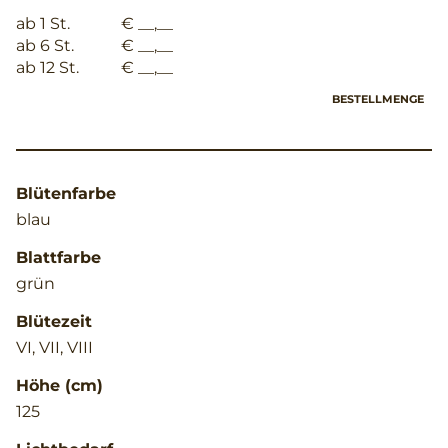
ab 1 St.
€ __,__
ab 6 St.
€ __,__
ab 12 St.
€ __,__
BESTELLMENGE
Blütenfarbe
blau
Blattfarbe
grün
Blütezeit
VI, VII, VIII
Höhe (cm)
125