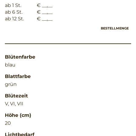
ab 1 St.
€ __,__
ab 6 St.
€ __,__
ab 12 St.
€ __,__
BESTELLMENGE
Blütenfarbe
blau
Blattfarbe
grün
Blütezeit
V, VI, VII
Höhe (cm)
20
Lichtbedarf