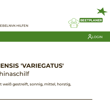
NEU
BEETPLANER
IEBELN
VK-HILFEN
LOGIN
ENSIS 'VARIEGATUS'
hinaschilf
t weiß gestreift, sonnig, mittel, horstig,