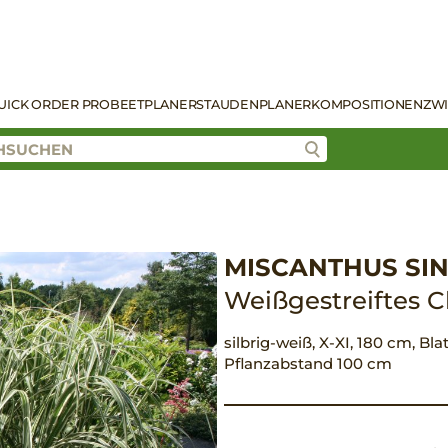
UICK ORDER PRO
BEETPLANER
STAUDENPLANER
KOMPOSITIONEN
ZW
MISCANTHUS SIN
Weißgestreiftes C
silbrig-weiß, X-XI, 180 cm, Blat
Pflanzabstand 100 cm