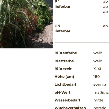
P 1
ab 
lieferbar
ab 
ab 
C 7
ab 
lieferbar
Blütenfarbe
weiß
Blattfarbe
weiß
Blütezeit
X, XI
Höhe (cm)
180
Lichtbedarf
sonnig
pH-Wert
mäßig s
Wasserbedarf
mittel
Wuchsverhalten
horstig