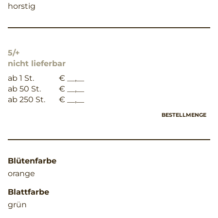
horstig
5/+
nicht lieferbar
ab 1 St.
€ __,__
ab 50 St.
€ __,__
ab 250 St.
€ __,__
BESTELLMENGE
Blütenfarbe
orange
Blattfarbe
grün