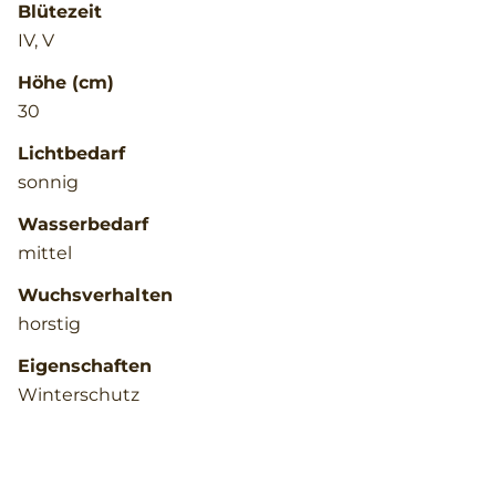
Blütezeit
IV, V
Höhe (cm)
30
Lichtbedarf
sonnig
Wasserbedarf
mittel
Wuchsverhalten
horstig
Eigenschaften
Winterschutz