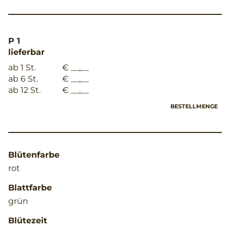
P 1
lieferbar
ab 1 St.
€ __,__
ab 6 St.
€ __,__
ab 12 St.
€ __,__
BESTELLMENGE
Blütenfarbe
rot
Blattfarbe
grün
Blütezeit