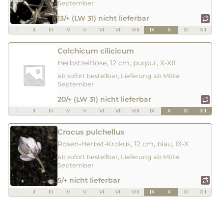
September
13/+ (LW 31) nicht lieferbar
I
II
III
IV
V
VI
VII
VIII
IX
X
XI
XII
Colchicum cilicicum
Herbstzeitlose, 12 cm, purpur, X-XII
ab sofort bestellbar, Lieferung ab Mitte
September
20/+ (LW 31) nicht lieferbar
I
II
III
IV
V
VI
VII
VIII
IX
X
XI
XII
Crocus pulchellus
Rosen-Herbst-Krokus, 12 cm, blau, IX-X
ab sofort bestellbar, Lieferung ab Mitte
September
5/+ nicht lieferbar
I
II
III
IV
V
VI
VII
VIII
IX
X
XI
XII