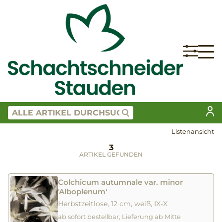
Listenansicht
3
ARTIKEL GEFUNDEN
Colchicum autumnale var. minor
'Alboplenum'
Herbstzeitlose, 12 cm, weiß, IX-X
ab sofort bestellbar, Lieferung ab Mitte