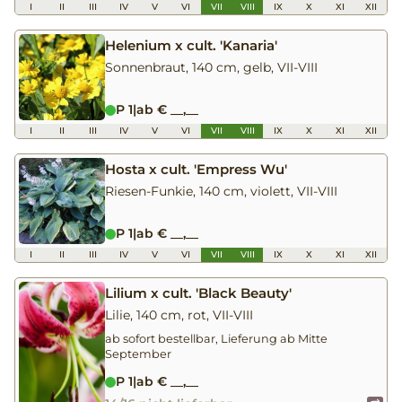
I
II
III
IV
V
VI
VII
VIII
IX
X
XI
XII
Helenium x cult. 'Kanaria'
Sonnenbraut, 140 cm, gelb, VII-VIII
P 1
|
ab € __,__
I
II
III
IV
V
VI
VII
VIII
IX
X
XI
XII
Hosta x cult. 'Empress Wu'
Riesen-Funkie, 140 cm, violett, VII-VIII
P 1
|
ab € __,__
I
II
III
IV
V
VI
VII
VIII
IX
X
XI
XII
Lilium x cult. 'Black Beauty'
Lilie, 140 cm, rot, VII-VIII
ab sofort bestellbar, Lieferung ab Mitte
September
P 1
|
ab € __,__