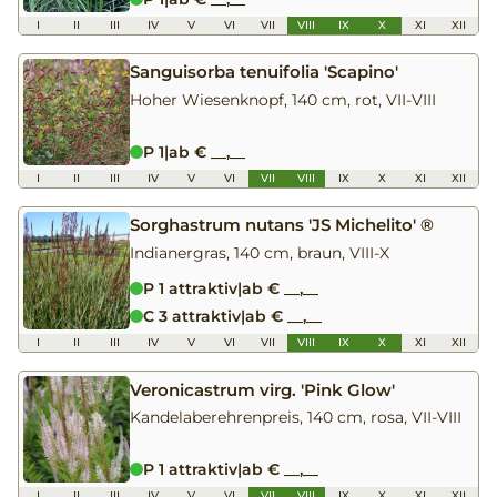
I
II
III
IV
V
VI
VII
VIII
IX
X
XI
XII
Sanguisorba tenuifolia 'Scapino'
Hoher Wiesenknopf, 140 cm, rot, VII-VIII
P 1
|
ab € __,__
I
II
III
IV
V
VI
VII
VIII
IX
X
XI
XII
Sorghastrum nutans 'JS Michelito' ®
Indianergras, 140 cm, braun, VIII-X
P 1 attraktiv
|
ab € __,__
C 3 attraktiv
|
ab € __,__
I
II
III
IV
V
VI
VII
VIII
IX
X
XI
XII
Veronicastrum virg. 'Pink Glow'
Kandelaberehrenpreis, 140 cm, rosa, VII-VIII
P 1 attraktiv
|
ab € __,__
I
II
III
IV
V
VI
VII
VIII
IX
X
XI
XII