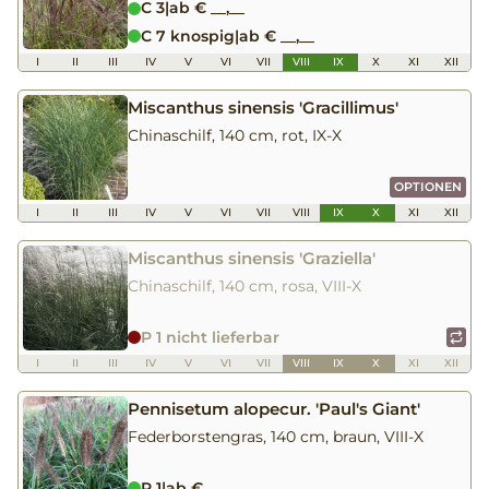
C 3
|
ab € __,__
C 7 knospig
|
ab € __,__
I
II
III
IV
V
VI
VII
VIII
IX
X
XI
XII
Miscanthus sinensis 'Gracillimus'
Chinaschilf, 140 cm, rot, IX-X
OPTIONEN
I
II
III
IV
V
VI
VII
VIII
IX
X
XI
XII
Miscanthus sinensis 'Graziella'
Chinaschilf, 140 cm, rosa, VIII-X
P 1 nicht lieferbar
I
II
III
IV
V
VI
VII
VIII
IX
X
XI
XII
Pennisetum alopecur. 'Paul's Giant'
Federborstengras, 140 cm, braun, VIII-X
P 1
|
ab € __,__