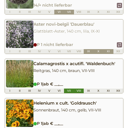
14/+ nicht lieferbar
I
II
III
IV
V
VI
VII
VIII
IX
X
XI
XII
Aster novi-belgii 'Dauerblau'
Glattblatt-Aster, 140 cm, lila, IX-XI
P 1 nicht lieferbar
I
II
III
IV
V
VI
VII
VIII
IX
X
XI
XII
Calamagrostis x acutifl. 'Waldenbuch'
Reitgras, 140 cm, braun, VII-VIII
P 1
|
ab € __,__
I
II
III
IV
V
VI
VII
VIII
IX
X
XI
XII
Helenium x cult. 'Goldrausch'
Sonnenbraut, 140 cm, gelb, VII-VIII
P 1
|
ab € __,__