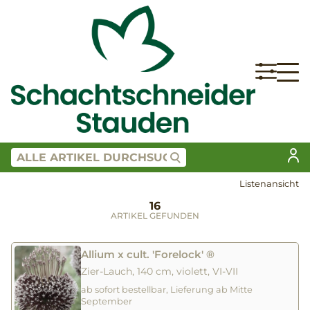
Listenansicht
16
ARTIKEL GEFUNDEN
Allium x cult. 'Forelock' ®
Zier-Lauch, 140 cm, violett, VI-VII
ab sofort bestellbar, Lieferung ab Mitte
September