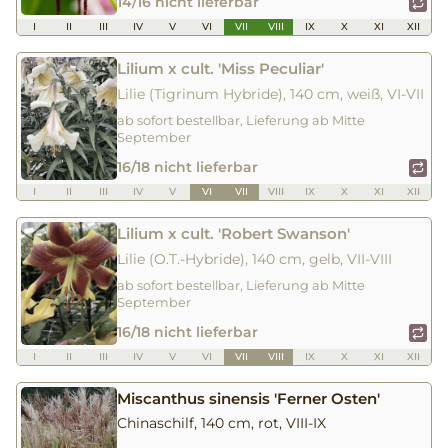
14/16 nicht lieferbar
I
II
III
IV
V
VI
VII
VIII
IX
X
XI
XII
Lilium x cult. 'Miss Peculiar'
Lilie (Tigrinum Hybride), 140 cm, weiß, VI-VII
ab sofort bestellbar, Lieferung ab Mitte
September
16/18 nicht lieferbar
I
II
III
IV
V
VI
VII
VIII
IX
X
XI
XII
Lilium x cult. 'Robert Swanson'
Lilie (O.T.-Hybride), 140 cm, gelb, VII-VIII
ab sofort bestellbar, Lieferung ab Mitte
September
16/18 nicht lieferbar
I
II
III
IV
V
VI
VII
VIII
IX
X
XI
XII
Miscanthus sinensis 'Ferner Osten'
Chinaschilf, 140 cm, rot, VIII-IX