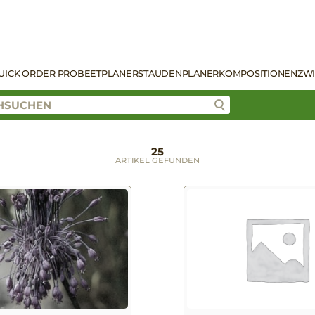
UICK ORDER PRO
BEETPLANER
STAUDENPLANER
KOMPOSITIONEN
ZW
25
ARTIKEL GEFUNDEN