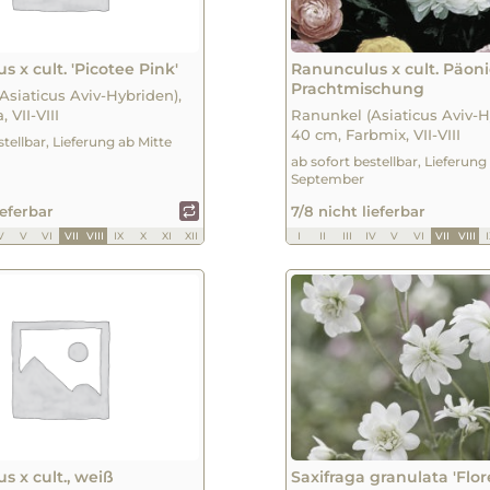
 x cult. 'Picotee Pink'
Ranunculus x cult. Päon
Prachtmischung
Asiaticus Aviv-Hybriden),
 VII-VIII
Ranunkel (Asiaticus Aviv-H
40 cm, Farbmix, VII-VIII
stellbar, Lieferung ab Mitte
ab sofort bestellbar, Lieferung
September
ieferbar
7/8 nicht lieferbar
V
V
VI
VII
VIII
IX
X
XI
XII
I
II
III
IV
V
VI
VII
VIII
s x cult., weiß
Saxifraga granulata 'Flor