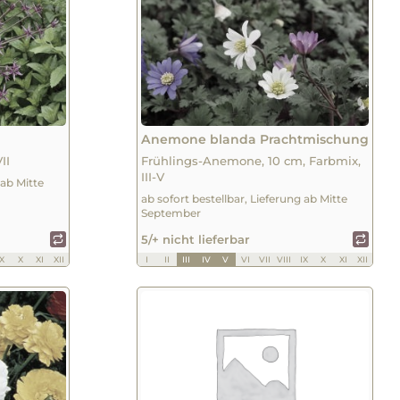
Anemone blanda Prachtmischung
II
Frühlings-Anemone, 10 cm, Farbmix,
III-V
 ab Mitte
ab sofort bestellbar, Lieferung ab Mitte
September
5/+ nicht lieferbar
IX
X
XI
XII
I
II
III
IV
V
VI
VII
VIII
IX
X
XI
XII