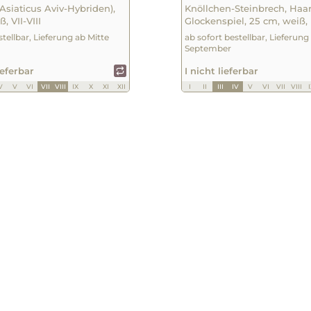
Asiaticus Aviv-Hybriden),
Knöllchen-Steinbrech, Haa
, VII-VIII
Glockenspiel, 25 cm, weiß, I
stellbar, Lieferung ab Mitte
ab sofort bestellbar, Lieferung
September
ieferbar
I nicht lieferbar
V
V
VI
VII
VIII
IX
X
XI
XII
I
II
III
IV
V
VI
VII
VIII