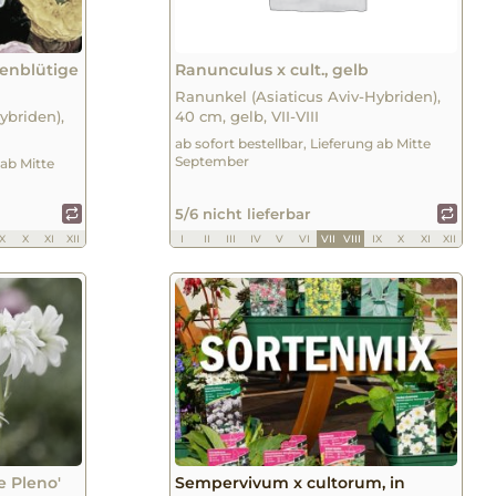
ienblütige
Ranunculus x cult., gelb
Ranunkel (Asiaticus Aviv-Hybriden),
ybriden),
40 cm, gelb, VII-VIII
ab sofort bestellbar, Lieferung ab Mitte
September
 ab Mitte
5/6 nicht lieferbar
IX
X
XI
XII
I
II
III
IV
V
VI
VII
VIII
IX
X
XI
XII
e Pleno'
Sempervivum x cultorum, in