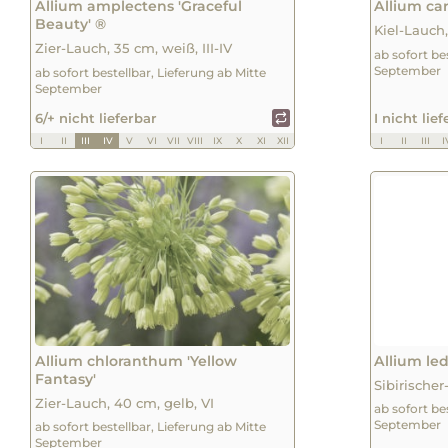
Allium amplectens 'Graceful
Allium ca
Beauty' ®
Kiel-Lauch, 
Zier-Lauch, 35 cm, weiß, III-IV
ab sofort be
September
ab sofort bestellbar, Lieferung ab Mitte
September
6/+ nicht lieferbar
I nicht lie
I
II
III
IV
V
VI
VII
VIII
IX
X
XI
XII
I
II
III
I
Allium chloranthum 'Yellow
Allium l
Fantasy'
Sibirischer
Zier-Lauch, 40 cm, gelb, VI
ab sofort be
September
ab sofort bestellbar, Lieferung ab Mitte
September