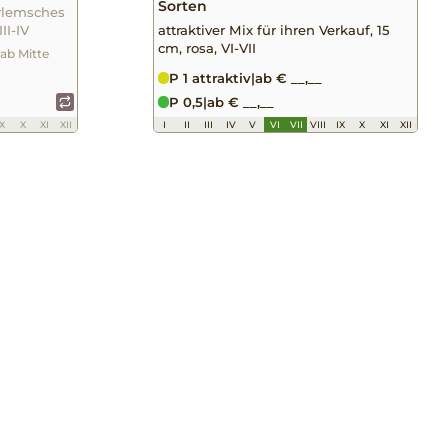
Sorten
rlemsches
II-IV
attraktiver Mix für ihren Verkauf, 15
cm, rosa, VI-VII
 ab Mitte
P 1 attraktiv
|
ab € __,__
P 0,5
|
ab € __,__
IX
X
XI
XII
I
II
III
IV
V
VI
VII
VIII
IX
X
XI
XII