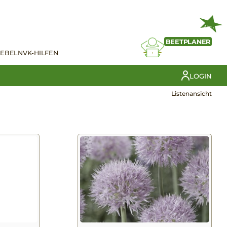
NEU
BEETPLANER
IEBELN
VK-HILFEN
LOGIN
Listenansicht