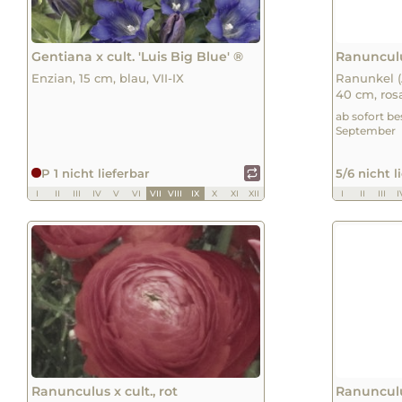
Gentiana x cult. 'Luis Big Blue' ®
Ranunculus
Enzian, 15 cm, blau, VII-IX
Ranunkel (
40 cm, rosa,
ab sofort be
September
P 1 nicht lieferbar
5/6 nicht l
I
II
III
IV
V
VI
VII
VIII
IX
X
XI
XII
I
II
III
I
Ranunculus x cult., rot
Ranunculu