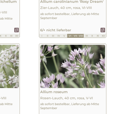
ulchellum
Allium carolinianum 'Rosy Dream'
Zier-Lauch, 40 cm, rosa, VI-VIII
-VIII
ab sofort bestellbar, Lieferung ab Mitte
September
 ab Mitte
6/+ nicht lieferbar
IX
X
XI
XII
I
II
III
IV
V
VI
VII
VIII
IX
X
XI
XII
Allium roseum
VIII
Rosen-Lauch, 40 cm, rosa, V-VI
 ab Mitte
ab sofort bestellbar, Lieferung ab Mitte
September