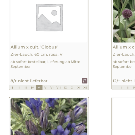
Allium x cult. 'Globus'
Allium x c
Zier-Lauch, 60 cm, rosa, V
Zier-Lauch
ab sofort bestellbar, Lieferung ab Mitte
ab sofort be
September
September
8/+ nicht lieferbar
12/+ nicht 
I
II
III
IV
V
VI
VII
VIII
IX
X
XI
XII
I
II
III
I