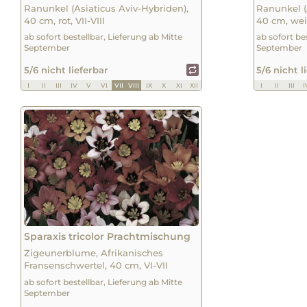
Ranunkel (Asiaticus Aviv-Hybriden),
Ranunkel (
40 cm, rot, VII-VIII
40 cm, weiß
ab sofort bestellbar, Lieferung ab Mitte
ab sofort be
September
September
5/6 nicht lieferbar
5/6 nicht l
I
II
III
IV
V
VI
VII
VIII
IX
X
XI
XII
I
II
III
I
Sparaxis tricolor Prachtmischung
Zigeunerblume, Afrikanisches
Fransenschwertel, 40 cm, VI-VII
ab sofort bestellbar, Lieferung ab Mitte
September