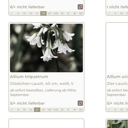
6/+ nicht lieferbar
I nicht lie
I
II
III
IV
V
VI
VII
VIII
IX
X
XI
XII
I
II
III
I
Allium triquetrum
Allium uni
Glöckchen-Lauch, 40 cm, weiß, V
Zier-Lauch,
ab sofort bestellbar, Lieferung ab Mitte
ab sofort be
September
September
5/+ nicht lieferbar
5/+ nicht l
I
II
III
IV
V
VI
VII
VIII
IX
X
XI
XII
I
II
III
I