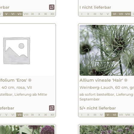
ferbar
I nicht lieferbar
V
V
VI
VII
VIII
IX
X
XI
XII
I
II
III
IV
V
VI
VII
VIII
folium 'Eros' ®
Allium vineale 'Hair' ®
 40 cm, rosa, VII
Weinberg-Lauch, 60 cm, gr
stellbar, Lieferung ab Mitte
ab sofort bestellbar, Lieferung
September
ieferbar
5/+ nicht lieferbar
V
V
VI
VII
VIII
IX
X
XI
XII
I
II
III
IV
V
VI
VII
VIII