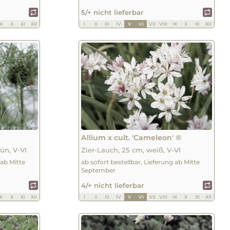
5/+ nicht lieferbar
IX
X
XI
XII
I
II
III
IV
V
VI
VII
VIII
IX
X
XI
XII
Allium x cult. 'Cameleon' ®
ün, V-VI
Zier-Lauch, 25 cm, weiß, V-VI
 ab Mitte
ab sofort bestellbar, Lieferung ab Mitte
September
4/+ nicht lieferbar
IX
X
XI
XII
I
II
III
IV
V
VI
VII
VIII
IX
X
XI
XII