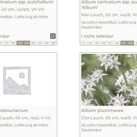
rinatum ssp. pulchellum
Allium carinatum ssp. p
'Album'
40 cm, violett, VII-VIII
Kiel-Lauch, 50 cm, weiß, VII
stellbar, Lieferung ab Mitte
ab sofort bestellbar, Lieferung
September
ferbar
I nicht lieferbar
V
V
VI
VII
VIII
IX
X
XI
XII
I
II
III
IV
V
VI
VII
VIII
edebourianum
Allium plummerae
-Lauch, 40 cm, rosa, V-VII
Zier-Lauch, 30 cm, weiß, VI-
stellbar, Lieferung ab Mitte
ab sofort bestellbar, Lieferung
September