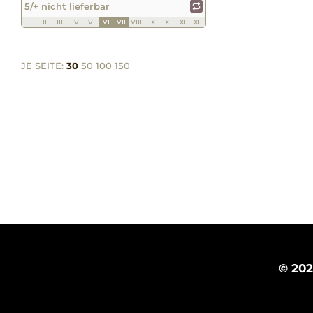
5/+ nicht lieferbar
I
II
III
IV
V
VI
VII
VIII
IX
X
XI
XII
JE SEITE:
30
50
100
150
© 20