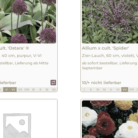
ult. 'Ostara' ®
Allium x cult. 'Spider'
, 40 cm, purpur, V-VI
Zier-Lauch, 60 cm, violett, V
stellbar, Lieferung ab Mitte
ab sofort bestellbar, Lieferung
September
lieferbar
10/+ nicht lieferbar
V
V
VI
VII
VIII
IX
X
XI
XII
I
II
III
IV
V
VI
VII
VIII