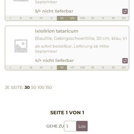
September
5/+ nicht lieferbar
I
II
III
IV
V
VI
VII
VIII
IX
X
XI
XII
Ixiolirion tataricum
Blaulilie, Gebirgsschwertlilie, 30 cm, blau, VI
ab sofort bestellbar, Lieferung ab Mitte
September
4/+ nicht lieferbar
I
II
III
IV
V
VI
VII
VIII
IX
X
XI
XII
JE SEITE:
30
50
100
150
SEITE 1 VON 1
Los
GEHE ZU