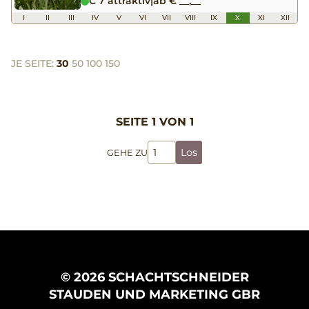
C 7 attraktiv
|
ab € __,__
I
II
III
IV
V
VI
VII
VIII
IX
X
XI
XII
JE SEITE:
30
50
100
150
SEITE 1 VON 1
Los
GEHE ZU
© 2026 SCHACHTSCHNEIDER
STAUDEN UND MARKETING GBR