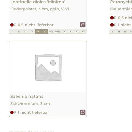
Leptinella dioica 'Minima'
Paronychia
Fiederpolster, 3 cm, gelb, V-VI
Mauermiere
P 0,5 nic
P 0,5 nicht lieferbar
P 1 nicht
I
II
III
IV
V
VI
VII
VIII
IX
X
XI
XII
I
II
III
I
Salvinia natans
Schwimmfarn, 3 cm
P 1 nicht lieferbar