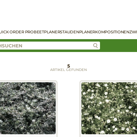
UICK ORDER PRO
BEETPLANER
STAUDENPLANER
KOMPOSITIONEN
ZW
5
ARTIKEL GEFUNDEN