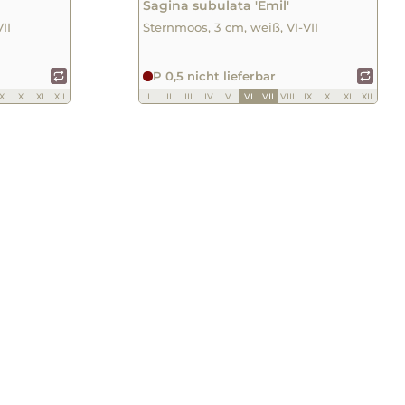
Sagina subulata 'Emil'
II
Sternmoos, 3 cm, weiß, VI-VII
P 0,5 nicht lieferbar
IX
X
XI
XII
I
II
III
IV
V
VI
VII
VIII
IX
X
XI
XII