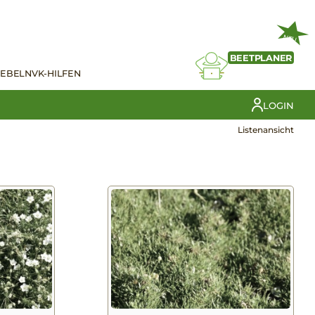
NEU
BEETPLANER
IEBELN
VK-HILFEN
LOGIN
Listenansicht