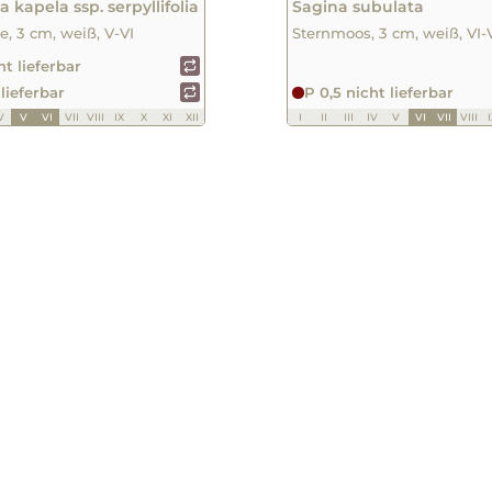
 kapela ssp. serpyllifolia
Sagina subulata
, 3 cm, weiß, V-VI
Sternmoos, 3 cm, weiß, VI-V
ht lieferbar
 lieferbar
P 0,5 nicht lieferbar
V
V
VI
VII
VIII
IX
X
XI
XII
I
II
III
IV
V
VI
VII
VIII