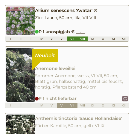
Allium senescens 'Avatar' ®
Zier-Lauch, 50 cm, lila, VII-VIII
P 1 knospig
|
ab € __,__
I
II
III
IV
V
VI
VII
VIII
IX
X
XI
XII
Anemone leveillei
Sommer-Anemone, weiss, VI-VII, 50 cm,
Blatt grün, halbschattig, mittel bis feucht,
horstig, Pflanzabstand 40 cm
P 1 nicht lieferbar
I
II
III
IV
V
VI
VII
VIII
IX
X
XI
XII
Anthemis tinctoria 'Sauce Hollandaise'
Färber-Kamille, 50 cm, gelb, VI-IX