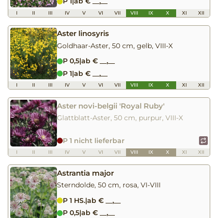
P 1
|
ab € __,__
I
II
III
IV
V
VI
VII
VIII
IX
X
XI
XII
Aster linosyris
Goldhaar-Aster, 50 cm, gelb, VIII-X
P 0,5
|
ab € __,__
P 1
|
ab € __,__
I
II
III
IV
V
VI
VII
VIII
IX
X
XI
XII
Aster novi-belgii 'Royal Ruby'
Glattblatt-Aster, 50 cm, purpur, VIII-X
P 1 nicht lieferbar
I
II
III
IV
V
VI
VII
VIII
IX
X
XI
XII
Astrantia major
Sterndolde, 50 cm, rosa, VI-VIII
P 1 HS.
|
ab € __,__
P 0,5
|
ab € __,__