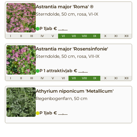
Astrantia major 'Roma' ®
Sterndolde, 50 cm, rosa, VI-IX
P 1
|
ab € __,__
I
II
III
IV
V
VI
VII
VIII
IX
X
XI
XII
Astrantia major 'Rosensinfonie'
Sterndolde, 50 cm, rosa, VII-IX
P 1 attraktiv
|
ab € __,__
I
II
III
IV
V
VI
VII
VIII
IX
X
XI
XII
Athyrium niponicum 'Metallicum'
Regenbogenfarn, 50 cm
P 1
|
ab € __,__