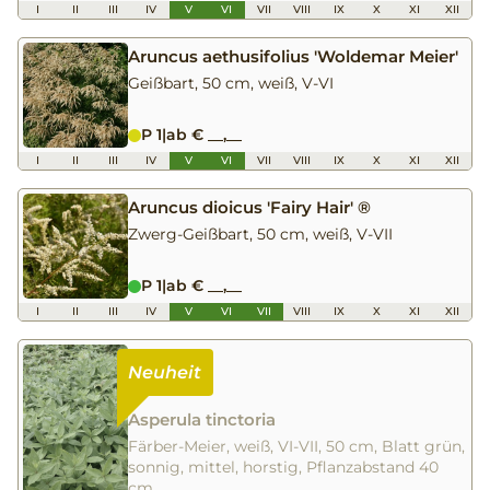
I
II
III
IV
V
VI
VII
VIII
IX
X
XI
XII
Aruncus aethusifolius 'Woldemar Meier'
Geißbart, 50 cm, weiß, V-VI
P 1
|
ab € __,__
I
II
III
IV
V
VI
VII
VIII
IX
X
XI
XII
Aruncus dioicus 'Fairy Hair' ®
Zwerg-Geißbart, 50 cm, weiß, V-VII
P 1
|
ab € __,__
I
II
III
IV
V
VI
VII
VIII
IX
X
XI
XII
Asperula tinctoria
Färber-Meier, weiß, VI-VII, 50 cm, Blatt grün,
sonnig, mittel, horstig, Pflanzabstand 40
cm