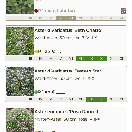
P 1 nicht lieferbar
I
II
III
IV
V
VI
VII
VIII
IX
X
XI
XII
Aster divaricatus 'Beth Chatto'
Wald-Aster, 50 cm, weiß, VIII-X
P 1
|
ab € __,__
I
II
III
IV
V
VI
VII
VIII
IX
X
XI
XII
Aster divaricatus 'Eastern Star'
Wald-Aster, 50 cm, weiß, IX-X
P 1
|
ab € __,__
I
II
III
IV
V
VI
VII
VIII
IX
X
XI
XII
Aster ericoides 'Rosa Raureif'
Myrten-Aster, 50 cm, rosa, VIII-X