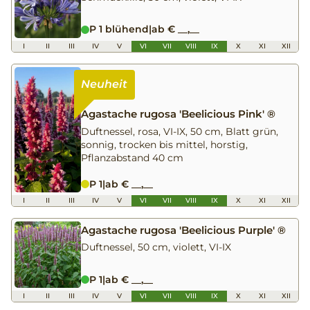
P 1 blühend
|
ab € __,__
I
II
III
IV
V
VI
VII
VIII
IX
X
XI
XII
Agastache rugosa 'Beelicious Pink' ®
Duftnessel, rosa, VI-IX, 50 cm, Blatt grün,
sonnig, trocken bis mittel, horstig,
Pflanzabstand 40 cm
P 1
|
ab € __,__
I
II
III
IV
V
VI
VII
VIII
IX
X
XI
XII
Agastache rugosa 'Beelicious Purple' ®
Duftnessel, 50 cm, violett, VI-IX
P 1
|
ab € __,__
I
II
III
IV
V
VI
VII
VIII
IX
X
XI
XII