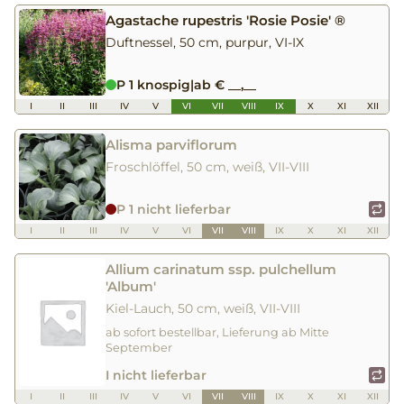
Agastache rupestris 'Rosie Posie' ®
Duftnessel, 50 cm, purpur, VI-IX
P 1 knospig
|
ab € __,__
I
II
III
IV
V
VI
VII
VIII
IX
X
XI
XII
Alisma parviflorum
Froschlöffel, 50 cm, weiß, VII-VIII
P 1 nicht lieferbar
I
II
III
IV
V
VI
VII
VIII
IX
X
XI
XII
Allium carinatum ssp. pulchellum
'Album'
Kiel-Lauch, 50 cm, weiß, VII-VIII
ab sofort bestellbar, Lieferung ab Mitte
September
I nicht lieferbar
I
II
III
IV
V
VI
VII
VIII
IX
X
XI
XII