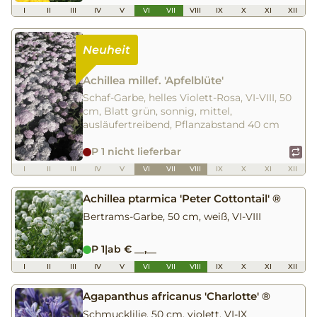
I
II
III
IV
V
VI
VII
VIII
IX
X
XI
XII
Achillea millef. 'Apfelblüte'
Schaf-Garbe, helles Violett-Rosa, VI-VIII, 50
cm, Blatt grün, sonnig, mittel,
ausläufertreibend, Pflanzabstand 40 cm
P 1 nicht lieferbar
I
II
III
IV
V
VI
VII
VIII
IX
X
XI
XII
Achillea ptarmica 'Peter Cottontail' ®
Bertrams-Garbe, 50 cm, weiß, VI-VIII
P 1
|
ab € __,__
I
II
III
IV
V
VI
VII
VIII
IX
X
XI
XII
Agapanthus africanus 'Charlotte' ®
Schmucklilie, 50 cm, violett, VI-IX