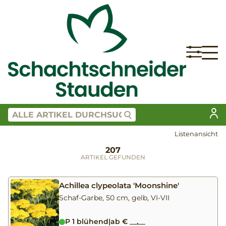
Listenansicht
207
ARTIKEL GEFUNDEN
Achillea clypeolata 'Moonshine'
Schaf-Garbe, 50 cm, gelb, VI-VII
P 1 blühend
|
ab € __,__