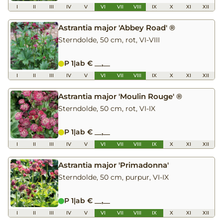
I
II
III
IV
V
VI
VII
VIII
IX
X
XI
XII
Astrantia major 'Abbey Road' ®
Sterndolde, 50 cm, rot, VI-VIII
P 1
|
ab € __,__
I
II
III
IV
V
VI
VII
VIII
IX
X
XI
XII
Astrantia major 'Moulin Rouge' ®
Sterndolde, 50 cm, rot, VI-IX
P 1
|
ab € __,__
I
II
III
IV
V
VI
VII
VIII
IX
X
XI
XII
Astrantia major 'Primadonna'
Sterndolde, 50 cm, purpur, VI-IX
P 1
|
ab € __,__
I
II
III
IV
V
VI
VII
VIII
IX
X
XI
XII