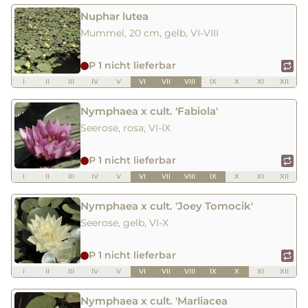
Nuphar lutea
Mummel, 20 cm, gelb, VI-VIII
P 1 nicht lieferbar
I
II
III
IV
V
VI
VII
VIII
IX
X
XI
XII
Nymphaea x cult. 'Fabiola'
Seerose, rosa, VI-IX
P 1 nicht lieferbar
I
II
III
IV
V
VI
VII
VIII
IX
X
XI
XII
Nymphaea x cult. 'Joey Tomocik'
Seerose, gelb, VI-X
P 1 nicht lieferbar
I
II
III
IV
V
VI
VII
VIII
IX
X
XI
XII
Nymphaea x cult. 'Marliacea