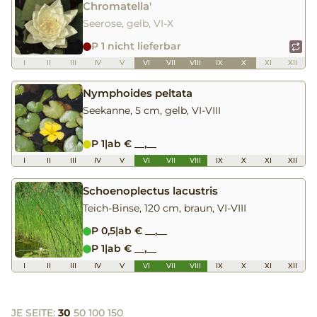
Chromatella'
Seerose, gelb, VI-X
P 1 nicht lieferbar
I
II
III
IV
V
VI
VII
VIII
IX
X
XI
XII
Nymphoides peltata
Seekanne, 5 cm, gelb, VI-VIII
P 1
|
ab € __,__
I
II
III
IV
V
VI
VII
VIII
IX
X
XI
XII
Schoenoplectus lacustris
Teich-Binse, 120 cm, braun, VI-VIII
P 0,5
|
ab € __,__
P 1
|
ab € __,__
I
II
III
IV
V
VI
VII
VIII
IX
X
XI
XII
JE SEITE:
30
50
100
150