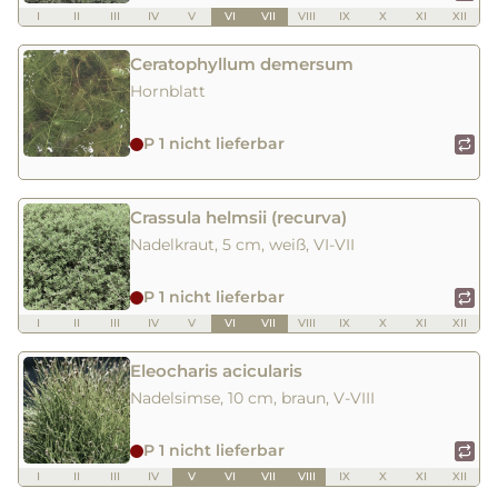
I
II
III
IV
V
VI
VII
VIII
IX
X
XI
XII
Ceratophyllum demersum
Hornblatt
P 1 nicht lieferbar
Crassula helmsii (recurva)
Nadelkraut, 5 cm, weiß, VI-VII
P 1 nicht lieferbar
I
II
III
IV
V
VI
VII
VIII
IX
X
XI
XII
Eleocharis acicularis
Nadelsimse, 10 cm, braun, V-VIII
P 1 nicht lieferbar
I
II
III
IV
V
VI
VII
VIII
IX
X
XI
XII