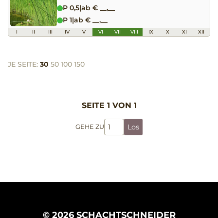
P 0,5
|
ab € __,__
P 1
|
ab € __,__
I
II
III
IV
V
VI
VII
VIII
IX
X
XI
XII
JE SEITE:
30
50
100
150
SEITE 1 VON 1
Los
GEHE ZU
© 2026 SCHACHTSCHNEIDER