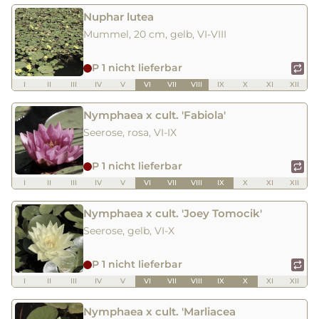
Nuphar lutea
Mummel, 20 cm, gelb, VI-VIII
P 1 nicht lieferbar
I
II
III
IV
V
VI
VII
VIII
IX
X
XI
XII
Nymphaea x cult. 'Fabiola'
Seerose, rosa, VI-IX
P 1 nicht lieferbar
I
II
III
IV
V
VI
VII
VIII
IX
X
XI
XII
Nymphaea x cult. 'Joey Tomocik'
Seerose, gelb, VI-X
P 1 nicht lieferbar
I
II
III
IV
V
VI
VII
VIII
IX
X
XI
XII
Nymphaea x cult. 'Marliacea