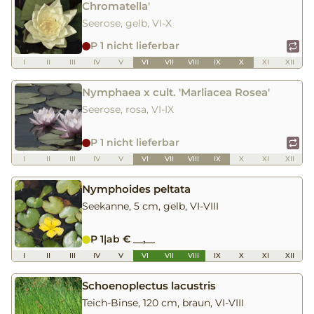
Chromatella'
Seerose, gelb, VI-X
P 1 nicht lieferbar
I
II
III
IV
V
VI
VII
VIII
IX
X
XI
XII
Nymphaea x cult. 'Marliacea Rosea'
Seerose, rosa, VI-IX
P 1 nicht lieferbar
I
II
III
IV
V
VI
VII
VIII
IX
X
XI
XII
Nymphoides peltata
Seekanne, 5 cm, gelb, VI-VIII
P 1
|
ab € __,__
I
II
III
IV
V
VI
VII
VIII
IX
X
XI
XII
Schoenoplectus lacustris
Teich-Binse, 120 cm, braun, VI-VIII