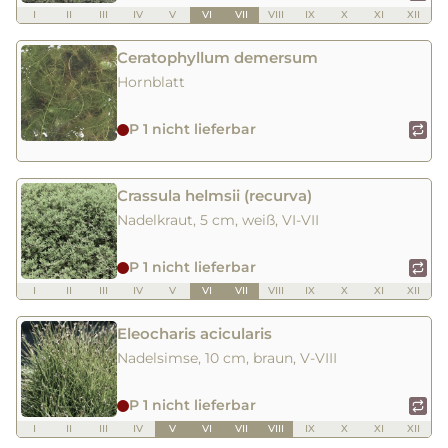
I
II
III
IV
V
VI
VII
VIII
IX
X
XI
XII
Ceratophyllum demersum
Hornblatt
P 1 nicht lieferbar
Crassula helmsii (recurva)
Nadelkraut, 5 cm, weiß, VI-VII
P 1 nicht lieferbar
I
II
III
IV
V
VI
VII
VIII
IX
X
XI
XII
Eleocharis acicularis
Nadelsimse, 10 cm, braun, V-VIII
P 1 nicht lieferbar
I
II
III
IV
V
VI
VII
VIII
IX
X
XI
XII