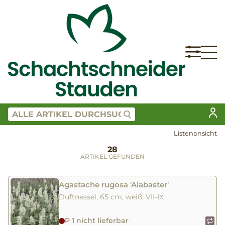
Listenansicht
28
ARTIKEL GEFUNDEN
Agastache rugosa 'Alabaster'
Duftnessel, 65 cm, weiß, VII-IX
P 1 nicht lieferbar