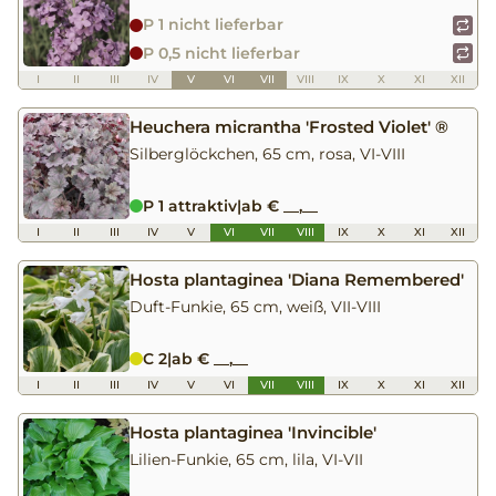
P 1 nicht lieferbar
P 0,5 nicht lieferbar
I
II
III
IV
V
VI
VII
VIII
IX
X
XI
XII
Heuchera micrantha 'Frosted Violet' ®
Silberglöckchen, 65 cm, rosa, VI-VIII
P 1 attraktiv
|
ab € __,__
I
II
III
IV
V
VI
VII
VIII
IX
X
XI
XII
Hosta plantaginea 'Diana Remembered'
Duft-Funkie, 65 cm, weiß, VII-VIII
C 2
|
ab € __,__
I
II
III
IV
V
VI
VII
VIII
IX
X
XI
XII
Hosta plantaginea 'Invincible'
Lilien-Funkie, 65 cm, lila, VI-VII