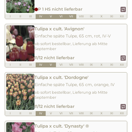
P 1 HS nicht lieferbar
I
II
III
IV
V
VI
VII
VIII
IX
X
XI
XII
Tulipa x cult. 'Avignon'
Einfache späte Tulpe, 65 cm, rot, IV-V
ab sofort bestellbar, Lieferung ab Mitte
September
11/12 nicht lieferbar
I
II
III
IV
V
VI
VII
VIII
IX
X
XI
XII
Tulipa x cult. 'Dordogne'
Einfache späte Tulpe, 65 cm, orange, IV
ab sofort bestellbar, Lieferung ab Mitte
September
11/12 nicht lieferbar
I
II
III
IV
V
VI
VII
VIII
IX
X
XI
XII
Tulipa x cult. 'Dynasty' ®