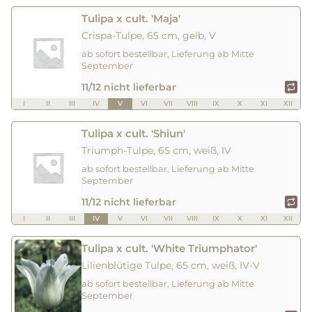
Tulipa x cult. 'Maja'
Crispa-Tulpe, 65 cm, gelb, V
ab sofort bestellbar, Lieferung ab Mitte
September
11/12 nicht lieferbar
I
II
III
IV
V
VI
VII
VIII
IX
X
XI
XII
Tulipa x cult. 'Shiun'
Triumph-Tulpe, 65 cm, weiß, IV
ab sofort bestellbar, Lieferung ab Mitte
September
11/12 nicht lieferbar
I
II
III
IV
V
VI
VII
VIII
IX
X
XI
XII
Tulipa x cult. 'White Triumphator'
Lilienblütige Tulpe, 65 cm, weiß, IV-V
ab sofort bestellbar, Lieferung ab Mitte
September