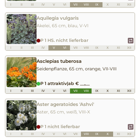
I
II
III
IV
V
VI
VII
VIII
IX
X
XI
XII
Aquilegia vulgaris
Akelei, 65 cm, blau, V-VI
P 1 HS. nicht lieferbar
I
II
III
IV
V
VI
VII
VIII
IX
X
XI
XII
Asclepias tuberosa
Seidenpflanze, 65 cm, orange, VII-VIII
P 1 attraktiv
|
ab € __,__
I
II
III
IV
V
VI
VII
VIII
IX
X
XI
XII
Aster ageratoides 'Ashvi'
Aster, 65 cm, weiß, VIII-X
P 1 nicht lieferbar
I
II
III
IV
V
VI
VII
VIII
IX
X
XI
XII