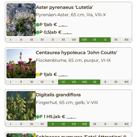
Aster pyrenaeus 'Lutetia'
Pyrenäen-Aster, 65 cm, lila, VIII-X
P 1
|
ab € __,__
P 0,5
|
ab € __,__
I
II
III
IV
V
VI
VII
VIII
IX
X
XI
XII
Centaurea hypoleuca 'John Coutts'
Flockenblume, 65 cm, purpur, VI-IX
P 1
|
ab € __,__
I
II
III
IV
V
VI
VII
VIII
IX
X
XI
XII
Digitalis grandiflora
Fingerhut, 65 cm, gelb, V-VIII
P 1 HS.
|
ab € __,__
I
II
III
IV
V
VI
VII
VIII
IX
X
XI
XII
Echinacea purpurea 'Fatal Attraction' ®