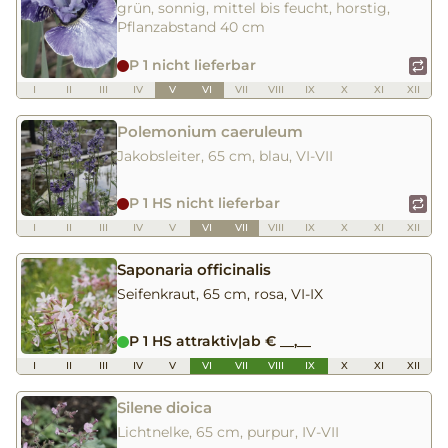
grün, sonnig, mittel bis feucht, horstig,
Pflanzabstand 40 cm
P 1 nicht lieferbar
I
II
III
IV
V
VI
VII
VIII
IX
X
XI
XII
Polemonium caeruleum
Jakobsleiter, 65 cm, blau, VI-VII
P 1 HS nicht lieferbar
I
II
III
IV
V
VI
VII
VIII
IX
X
XI
XII
Saponaria officinalis
Seifenkraut, 65 cm, rosa, VI-IX
P 1 HS attraktiv
|
ab € __,__
I
II
III
IV
V
VI
VII
VIII
IX
X
XI
XII
Silene dioica
Lichtnelke, 65 cm, purpur, IV-VII