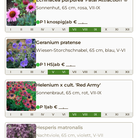
Sonnenhut, 65 cm, rosa, VII-IX
P 1 knospig
|
ab € __,__
I
II
III
IV
V
VI
VII
VIII
IX
X
XI
XII
Geranium pratense
Wiesen-Storchschnabel, 65 cm, blau, V-VI
P 1 HS
|
ab € __,__
I
II
III
IV
V
VI
VII
VIII
IX
X
XI
XII
Helenium x cult. 'Red Army'
Sonnenbraut, 65 cm, rot, VII-IX
P 1
|
ab € __,__
I
II
III
IV
V
VI
VII
VIII
IX
X
XI
XII
Hesperis matronalis
Nachtviole, 65 cm, violett, V-VII