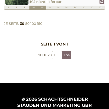
11/12 nicht lieferbar
I
II
III
IV
V
VI
VII
VIII
IX
X
XI
XII
JE SEITE:
30
50
100
150
SEITE 1 VON 1
Los
GEHE ZU
© 2026 SCHACHTSCHNEIDER
STAUDEN UND MARKETING GBR