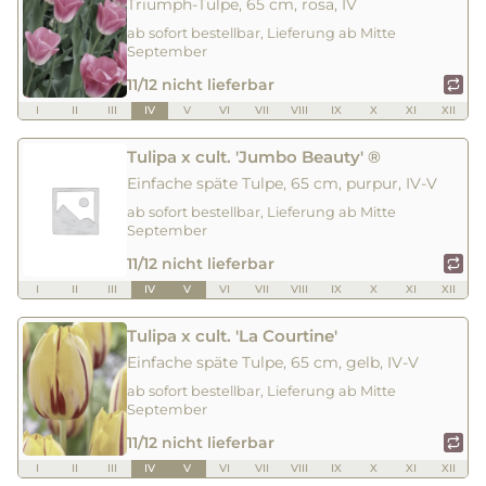
Triumph-Tulpe, 65 cm, rosa, IV
ab sofort bestellbar, Lieferung ab Mitte
September
11/12 nicht lieferbar
I
II
III
IV
V
VI
VII
VIII
IX
X
XI
XII
Tulipa x cult. 'Jumbo Beauty' ®
Einfache späte Tulpe, 65 cm, purpur, IV-V
ab sofort bestellbar, Lieferung ab Mitte
September
11/12 nicht lieferbar
I
II
III
IV
V
VI
VII
VIII
IX
X
XI
XII
Tulipa x cult. 'La Courtine'
Einfache späte Tulpe, 65 cm, gelb, IV-V
ab sofort bestellbar, Lieferung ab Mitte
September
11/12 nicht lieferbar
I
II
III
IV
V
VI
VII
VIII
IX
X
XI
XII