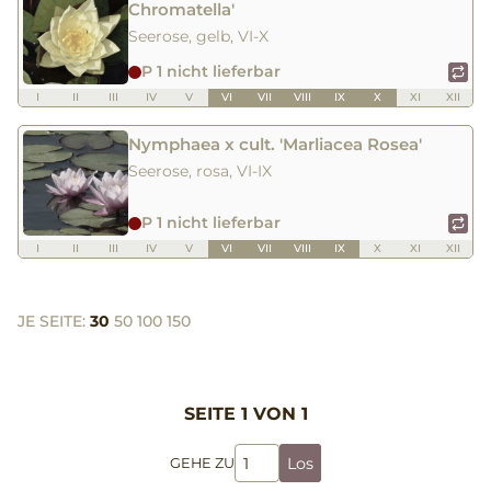
Chromatella'
Seerose, gelb, VI-X
P 1 nicht lieferbar
I
II
III
IV
V
VI
VII
VIII
IX
X
XI
XII
Nymphaea x cult. 'Marliacea Rosea'
Seerose, rosa, VI-IX
P 1 nicht lieferbar
I
II
III
IV
V
VI
VII
VIII
IX
X
XI
XII
JE SEITE:
30
50
100
150
SEITE 1 VON 1
Los
GEHE ZU