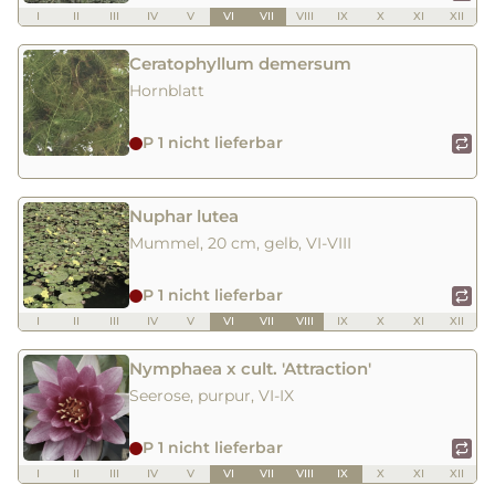
I
II
III
IV
V
VI
VII
VIII
IX
X
XI
XII
Ceratophyllum demersum
Hornblatt
P 1 nicht lieferbar
Nuphar lutea
Mummel, 20 cm, gelb, VI-VIII
P 1 nicht lieferbar
I
II
III
IV
V
VI
VII
VIII
IX
X
XI
XII
Nymphaea x cult. 'Attraction'
Seerose, purpur, VI-IX
P 1 nicht lieferbar
I
II
III
IV
V
VI
VII
VIII
IX
X
XI
XII