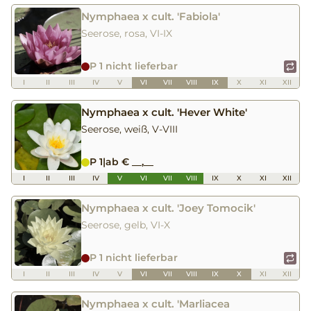
Nymphaea x cult. 'Fabiola'
Seerose, rosa, VI-IX
P 1 nicht lieferbar
I
II
III
IV
V
VI
VII
VIII
IX
X
XI
XII
Nymphaea x cult. 'Hever White'
Seerose, weiß, V-VIII
P 1
|
ab € __,__
I
II
III
IV
V
VI
VII
VIII
IX
X
XI
XII
Nymphaea x cult. 'Joey Tomocik'
Seerose, gelb, VI-X
P 1 nicht lieferbar
I
II
III
IV
V
VI
VII
VIII
IX
X
XI
XII
Nymphaea x cult. 'Marliacea