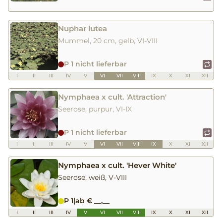
Nuphar lutea
Mummel, 20 cm, gelb, VI-VIII
P 1 nicht lieferbar
I
II
III
IV
V
VI
VII
VIII
IX
X
XI
XII
Nymphaea x cult. 'Attraction'
Seerose, purpur, VI-IX
P 1 nicht lieferbar
I
II
III
IV
V
VI
VII
VIII
IX
X
XI
XII
Nymphaea x cult. 'Hever White'
Seerose, weiß, V-VIII
P 1
|
ab € __,__
I
II
III
IV
V
VI
VII
VIII
IX
X
XI
XII