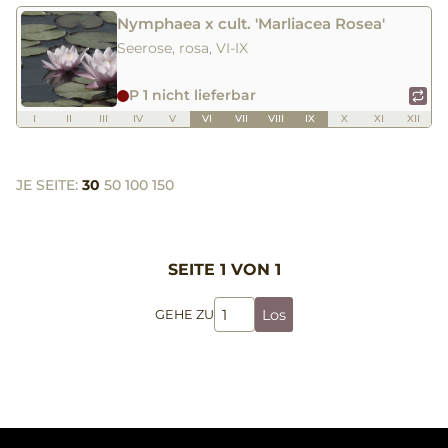
Nymphaea x cult. 'Marliacea Rosea'
Seerose, rosa, VI-IX
P 1 nicht lieferbar
I
II
III
IV
V
VI
VII
VIII
IX
X
XI
XII
JE SEITE:
30
50
100
150
SEITE 1 VON 1
Los
GEHE ZU