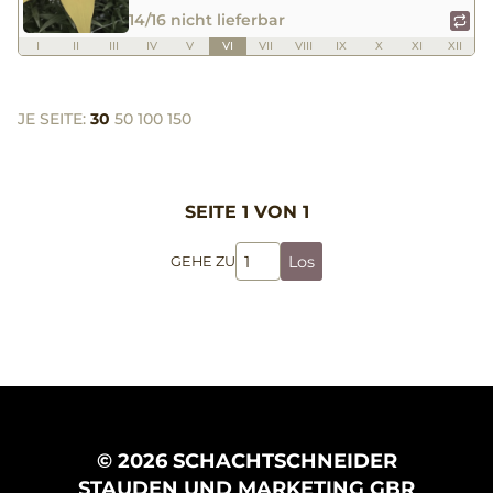
14/16 nicht lieferbar
I
II
III
IV
V
VI
VII
VIII
IX
X
XI
XII
JE SEITE:
30
50
100
150
SEITE 1 VON 1
Los
GEHE ZU
© 2026 SCHACHTSCHNEIDER
STAUDEN UND MARKETING GBR