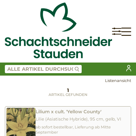
Listenansicht
1
ARTIKEL GEFUNDEN
Lilium x cult. 'Yellow County'
Lilie (Asiatische Hybride), 95 cm, gelb, VI
ab sofort bestellbar, Lieferung ab Mitte
September