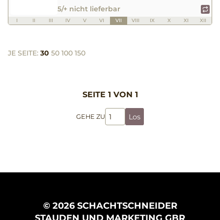
5/+ nicht lieferbar
I
II
III
IV
V
VI
VII
VIII
IX
X
XI
XII
JE SEITE:
30
50
100
150
SEITE 1 VON 1
Los
GEHE ZU
© 2026 SCHACHTSCHNEIDER
STAUDEN UND MARKETING GBR