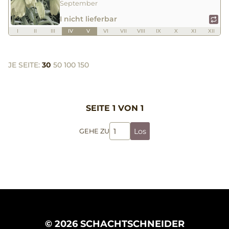
September
I nicht lieferbar
I
II
III
IV
V
VI
VII
VIII
IX
X
XI
XII
JE SEITE:
30
50
100
150
SEITE 1 VON 1
Los
GEHE ZU
© 2026 SCHACHTSCHNEIDER