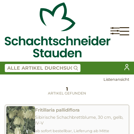
Listenansicht
1
ARTIKEL GEFUNDEN
Fritillaria pallidiflora
Sibirische Schachbrettblume, 30 cm, gelb,
IV-V
ab sofort bestellbar, Lieferung ab Mitte