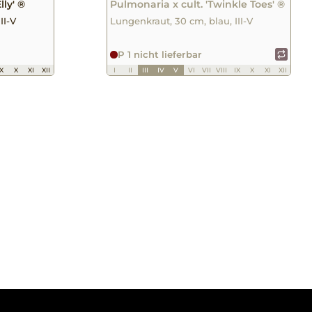
lly' ®
Pulmonaria x cult. 'Twinkle Toes' ®
II-V
Lungenkraut, 30 cm, blau, III-V
P 1 nicht lieferbar
IX
X
XI
XII
I
II
III
IV
V
VI
VII
VIII
IX
X
XI
XII