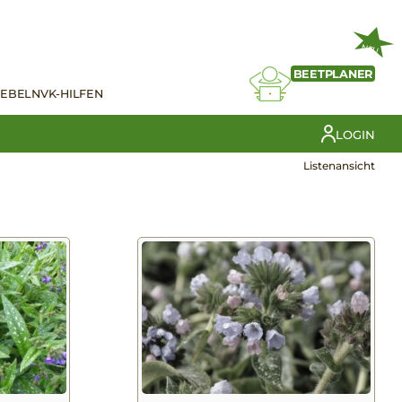
NEU
BEETPLANER
IEBELN
VK-HILFEN
LOGIN
Listenansicht