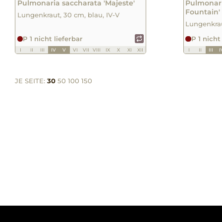
Pulmonaria saccharata 'Majeste'
Pulmonari
Fountain'
Lungenkraut, 30 cm, blau, IV-V
Lungenkraut
P 1 nicht lieferbar
P 1 nicht
I
II
III
IV
V
VI
VII
VIII
IX
X
XI
XII
I
II
III
I
JE SEITE:
30
50
100
150