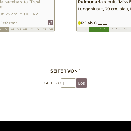
a saccharata 'Trevi
Pulmonaria x cult. 'Miss E
 ®
Lungenkraut, 30 cm, blau, I
, 25 cm, blau, III-V
 lieferbar
P 1
|
ab € __,__
V
V
VI
VII
VIII
IX
X
XI
XII
I
II
III
IV
V
VI
VII
VIII
SEITE 1 VON 1
GEHE ZU
Los