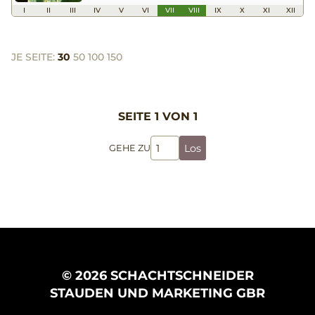
I
II
III
IV
V
VI
VII
VIII
IX
X
XI
XII
JE SEITE:
30
50
100
150
SEITE 1 VON 1
Los
GEHE ZU
© 2026 SCHACHTSCHNEIDER
STAUDEN UND MARKETING GBR