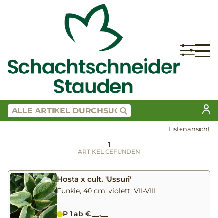
Listenansicht
1
ARTIKEL GEFUNDEN
Hosta x cult. 'Ussuri'
Funkie, 40 cm, violett, VII-VIII
P 1
|
ab € __,__