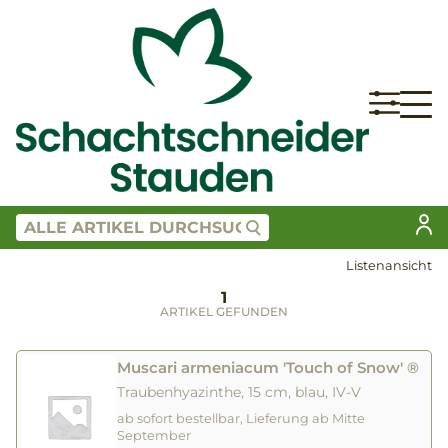
Listenansicht
1
ARTIKEL GEFUNDEN
Muscari armeniacum 'Touch of Snow' ®
Traubenhyazinthe, 15 cm, blau, IV-V
ab sofort bestellbar, Lieferung ab Mitte
September