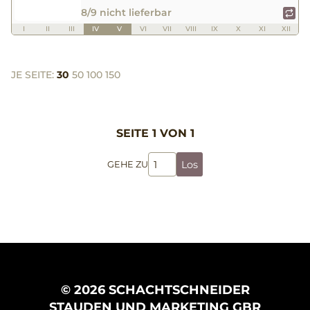
8/9 nicht lieferbar
I
II
III
IV
V
VI
VII
VIII
IX
X
XI
XII
JE SEITE:
30
50
100
150
SEITE 1 VON 1
Los
GEHE ZU
© 2026 SCHACHTSCHNEIDER
STAUDEN UND MARKETING GBR