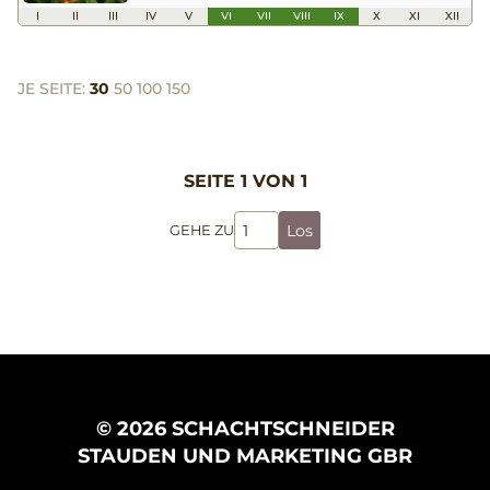
I
II
III
IV
V
VI
VII
VIII
IX
X
XI
XII
JE SEITE:
30
50
100
150
SEITE 1 VON 1
Los
GEHE ZU
© 2026 SCHACHTSCHNEIDER
STAUDEN UND MARKETING GBR