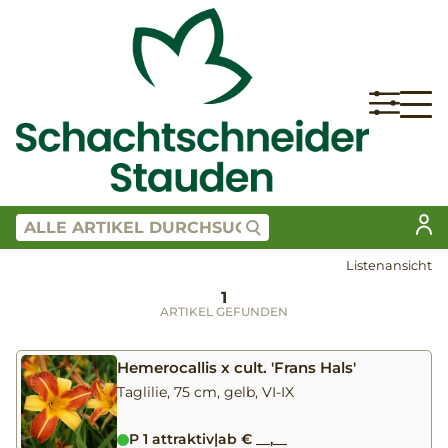
Listenansicht
1
ARTIKEL GEFUNDEN
Hemerocallis x cult. 'Frans Hals'
Taglilie, 75 cm, gelb, VI-IX
P 1 attraktiv
|
ab € __,__