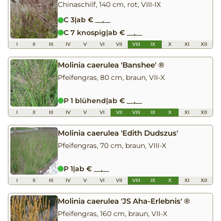
Chinaschilf, 140 cm, rot, VIII-IX
C 3
|
ab € __,__
C 7 knospig
|
ab € __,__
I
II
III
IV
V
VI
VII
VIII
IX
X
XI
XII
Molinia caerulea 'Banshee' ®
Pfeifengras, 80 cm, braun, VII-X
P 1 blühend
|
ab € __,__
I
II
III
IV
V
VI
VII
VIII
IX
X
XI
XII
Molinia caerulea 'Edith Dudszus'
Pfeifengras, 70 cm, braun, VIII-X
P 1
|
ab € __,__
I
II
III
IV
V
VI
VII
VIII
IX
X
XI
XII
Molinia caerulea 'JS Aha-Erlebnis' ®
Pfeifengras, 160 cm, braun, VII-X