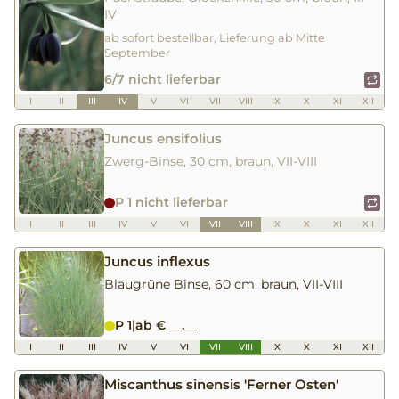
IV
ab sofort bestellbar, Lieferung ab Mitte
September
6/7 nicht lieferbar
I
II
III
IV
V
VI
VII
VIII
IX
X
XI
XII
Juncus ensifolius
Zwerg-Binse, 30 cm, braun, VII-VIII
P 1 nicht lieferbar
I
II
III
IV
V
VI
VII
VIII
IX
X
XI
XII
Juncus inflexus
Blaugrüne Binse, 60 cm, braun, VII-VIII
P 1
|
ab € __,__
I
II
III
IV
V
VI
VII
VIII
IX
X
XI
XII
Miscanthus sinensis 'Ferner Osten'