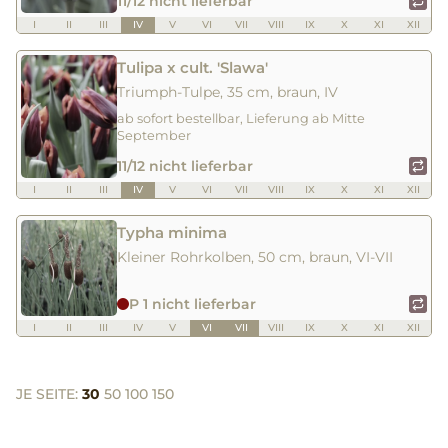
11/12 nicht lieferbar
I
II
III
IV
V
VI
VII
VIII
IX
X
XI
XII
Tulipa x cult. 'Slawa'
Triumph-Tulpe, 35 cm, braun, IV
ab sofort bestellbar, Lieferung ab Mitte
September
11/12 nicht lieferbar
I
II
III
IV
V
VI
VII
VIII
IX
X
XI
XII
Typha minima
Kleiner Rohrkolben, 50 cm, braun, VI-VII
P 1 nicht lieferbar
I
II
III
IV
V
VI
VII
VIII
IX
X
XI
XII
JE SEITE:
30
50
100
150