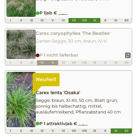
P 1
|
ab € __,__
I
II
III
IV
V
VI
VII
VIII
IX
X
XI
XII
Carex caryophyllea 'The Beatles'
Garten-Segge, 30 cm, braun, IV-V
P 1 nicht lieferbar
I
II
III
IV
V
VI
VII
VIII
IX
X
XI
XII
Carex lenta 'Osaka'
Segge, braun, XI-XII, 50 cm, Blatt grün,
sonnig bis halbschattig, mittel,
ausläufertreibend, Pflanzabstand 40 cm
P 1 attraktiv
|
ab € __,__
I
II
III
IV
V
VI
VII
VIII
IX
X
XI
XII