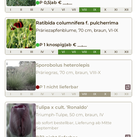
P 0,5
|
ab € __,__
I
II
III
IV
V
VI
VII
VIII
IX
X
XI
XII
Ratibida columnifera f. pulcherrima
Präriezapfenblume, 70 cm, braun, VI-IX
P 1 knospig
|
ab € __,__
I
II
III
IV
V
VI
VII
VIII
IX
X
XI
XII
Sporobolus heterolepis
Präriegras, 70 cm, braun, VIII-X
P 1 nicht lieferbar
I
II
III
IV
V
VI
VII
VIII
IX
X
XI
XII
Tulipa x cult. 'Ronaldo'
Triumph-Tulpe, 50 cm, braun, IV
ab sofort bestellbar, Lieferung ab Mitte
September