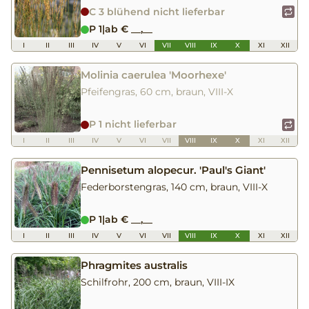
C 3 blühend nicht lieferbar
P 1
|
ab € __,__
I
II
III
IV
V
VI
VII
VIII
IX
X
XI
XII
Molinia caerulea 'Moorhexe'
Pfeifengras, 60 cm, braun, VIII-X
P 1 nicht lieferbar
I
II
III
IV
V
VI
VII
VIII
IX
X
XI
XII
Pennisetum alopecur. 'Paul's Giant'
Federborstengras, 140 cm, braun, VIII-X
P 1
|
ab € __,__
I
II
III
IV
V
VI
VII
VIII
IX
X
XI
XII
Phragmites australis
Schilfrohr, 200 cm, braun, VIII-IX