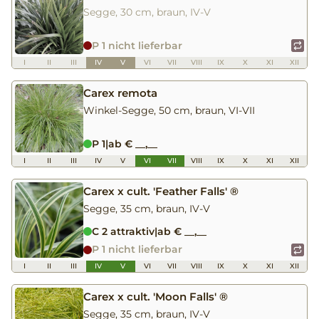
Segge, 30 cm, braun, IV-V
P 1 nicht lieferbar
I
II
III
IV
V
VI
VII
VIII
IX
X
XI
XII
Carex remota
Winkel-Segge, 50 cm, braun, VI-VII
P 1
|
ab € __,__
I
II
III
IV
V
VI
VII
VIII
IX
X
XI
XII
Carex x cult. 'Feather Falls' ®
Segge, 35 cm, braun, IV-V
C 2 attraktiv
|
ab € __,__
P 1 nicht lieferbar
I
II
III
IV
V
VI
VII
VIII
IX
X
XI
XII
Carex x cult. 'Moon Falls' ®
Segge, 35 cm, braun, IV-V