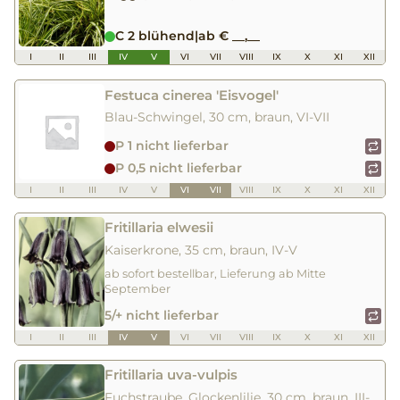
C 2 blühend
|
ab € __,__
I
II
III
IV
V
VI
VII
VIII
IX
X
XI
XII
Festuca cinerea 'Eisvogel'
Blau-Schwingel, 30 cm, braun, VI-VII
P 1 nicht lieferbar
P 0,5 nicht lieferbar
I
II
III
IV
V
VI
VII
VIII
IX
X
XI
XII
Fritillaria elwesii
Kaiserkrone, 35 cm, braun, IV-V
ab sofort bestellbar, Lieferung ab Mitte
September
5/+ nicht lieferbar
I
II
III
IV
V
VI
VII
VIII
IX
X
XI
XII
Fritillaria uva-vulpis
Fuchstraube, Glockenlilie, 30 cm, braun, III-