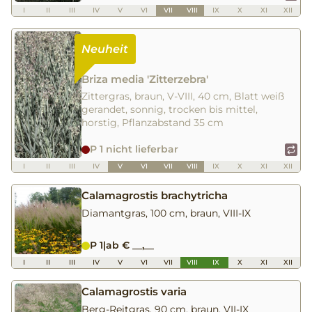
I
II
III
IV
V
VI
VII
VIII
IX
X
XI
XII
Briza media 'Zitterzebra'
Zittergras, braun, V-VIII, 40 cm, Blatt weiß
gerandet, sonnig, trocken bis mittel,
horstig, Pflanzabstand 35 cm
P 1 nicht lieferbar
I
II
III
IV
V
VI
VII
VIII
IX
X
XI
XII
Calamagrostis brachytricha
Diamantgras, 100 cm, braun, VIII-IX
P 1
|
ab € __,__
I
II
III
IV
V
VI
VII
VIII
IX
X
XI
XII
Calamagrostis varia
Berg-Reitgras, 90 cm, braun, VII-IX