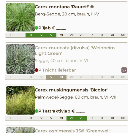
Carex montana 'Raureif' ®
Berg-Segge, 20 cm, braun, III-V
P 1
|
ab € __,__
I
II
III
IV
V
VI
VII
VIII
IX
X
XI
XII
Carex muricata (divulsa) 'Weinheim
Light Green'
Segge, 40 cm, braun, V-VI
P 1 nicht lieferbar
I
II
III
IV
V
VI
VII
VIII
IX
X
XI
XII
Carex muskingumensis 'Bicolor'
Palmwedel-Segge, 60 cm, braun, VII-VIII
P 1 attraktiv
|
ab € __,__
I
II
III
IV
V
VI
VII
VIII
IX
X
XI
XII
Carex oshimensis JS® 'Greenwell'