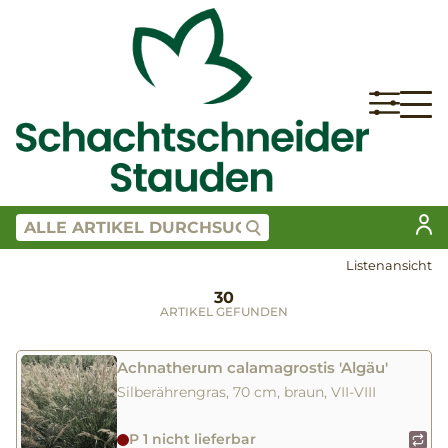
Listenansicht
30
ARTIKEL GEFUNDEN
Achnatherum calamagrostis 'Algäu'
Silberährengras, 70 cm, braun, VII-VIII
P 1 nicht lieferbar