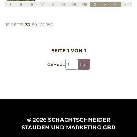
I
II
III
IV
V
VI
VII
VIII
IX
X
XI
XII
JE SEITE:
30
50
100
150
SEITE 1 VON 1
Los
GEHE ZU
© 2026 SCHACHTSCHNEIDER
STAUDEN UND MARKETING GBR