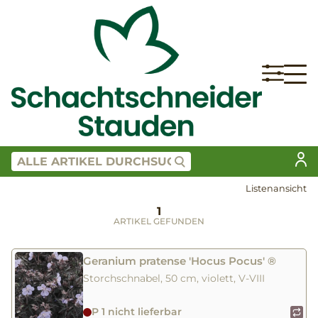
Listenansicht
1
ARTIKEL GEFUNDEN
Geranium pratense 'Hocus Pocus' ®
Storchschnabel, 50 cm, violett, V-VIII
P 1 nicht lieferbar