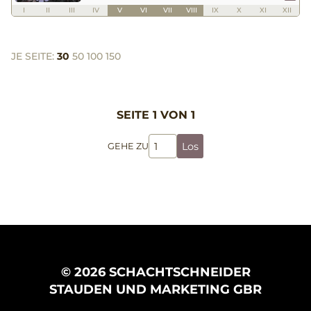
I
II
III
IV
V
VI
VII
VIII
IX
X
XI
XII
JE SEITE:
30
50
100
150
SEITE 1 VON 1
Los
GEHE ZU
© 2026 SCHACHTSCHNEIDER
STAUDEN UND MARKETING GBR